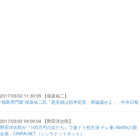
2017/03/02 11:30:05 【保坂祐二】
“独島専門家”保坂祐二氏「慰安婦は戦争犯罪、再協議せよ」 - 中央日報
2017/03/02 09:00:04 【野田洋次郎】
野田洋次郎が『100万円の女たち』で連ドラ初主演 テレ東×Netflixの新
企画 - CINRA.NET（シンラドットネット）