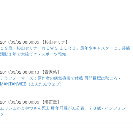
2017/03/02 08:30:05 【杉山セリナ】
１９歳・杉山セリナ「ＮＥＷＳ ＺＥＲＯ」最年少キャスターに…芸能
活動１年で大抜てき - スポーツ報知
2017/03/02 08:00:13 【貴家悠】
テラフォーマーズ：原作者の病気療養で休載 再開目標は秋ごろ -
MANTANWEB（まんたんウェブ）
2017/03/02 08:00:05 【堺正章】
ムッシュかまやつさん死去 昨年肝臓がん公表、７８歳 - インフォシー
ク