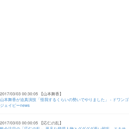
2017/03/03 00:30:05 【山本舞香】
山本舞香が迫真演技「怪我するくらいの勢いでやりました」 - ドワンゴ
ジェイピーnews
2017/03/03 00:00:05 【応仁の乱】
昨今注目の「応仁の乱」 平凡な登場人物とグダグダ長い戦乱 - エキサ