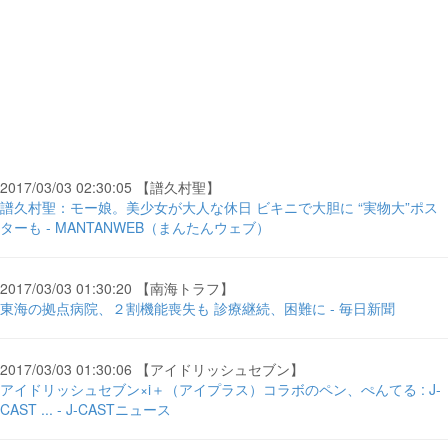
2017/03/03 02:30:05 【譜久村聖】
譜久村聖：モー娘。美少女が大人な休日 ビキニで大胆に “実物大”ポス
ターも - MANTANWEB（まんたんウェブ）
2017/03/03 01:30:20 【南海トラフ】
東海の拠点病院、２割機能喪失も 診療継続、困難に - 毎日新聞
2017/03/03 01:30:06 【アイドリッシュセブン】
アイドリッシュセブン×i＋（アイプラス）コラボのペン、ぺんてる : J-
CAST ... - J-CASTニュース