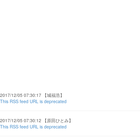
2017/12/05 07:30:17 【城福浩】
This RSS feed URL is deprecated
2017/12/05 07:30:12 【原田ひとみ】
This RSS feed URL is deprecated