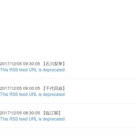
2017/12/05 09:30:05 【石川梨華】
This RSS feed URL is deprecated
2017/12/05 09:00:05 【千代田線】
This RSS feed URL is deprecated
2017/12/05 08:30:05 【臨江閣】
This RSS feed URL is deprecated