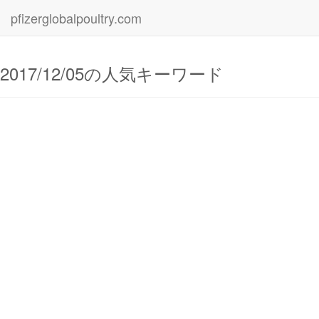
pfizerglobalpoultry.com
2017/12/05の人気キーワード