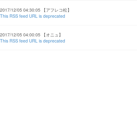
2017/12/05 04:30:05 【アフレコ松】
This RSS feed URL is deprecated
2017/12/05 04:00:05 【オニュ】
This RSS feed URL is deprecated