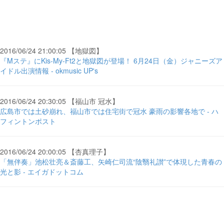
2016/06/24 21:00:05 【地獄図】
『Mステ』にKis-My-Ft2と地獄図が登場！ 6月24日（金）ジャニーズア
イドル出演情報 - okmusic UP's
2016/06/24 20:30:05 【福山市 冠水】
広島市では土砂崩れ、福山市では住宅街で冠水 豪雨の影響各地で - ハ
フィントンポスト
2016/06/24 20:00:05 【杏真理子】
「無伴奏」池松壮亮＆斎藤工、矢崎仁司流“陰翳礼讃”で体現した青春の
光と影 - エイガドットコム