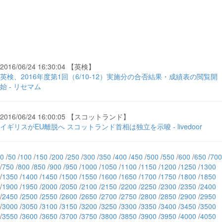
2016/06/24 16:30:04 【英検】
英検、2016年度第1回（6/10-12）実施分の合否結果・成績表の閲覧開
始 - リセマム
2016/06/24 16:00:05 【スコットランド】
イギリスがEU離脱へ スコットランド首相は独立を示唆 - livedoor
0
/
50
/
100
/
150
/
200
/
250
/
300
/
350
/
400
/
450
/
500
/
550
/
600
/
650
/
700
/
750
/
800
/
850
/
900
/
950
/
1000
/
1050
/
1100
/
1150
/
1200
/
1250
/
1300
/
1350
/
1400
/
1450
/
1500
/
1550
/
1600
/
1650
/
1700
/
1750
/
1800
/
1850
/
1900
/
1950
/
2000
/
2050
/
2100
/
2150
/
2200
/
2250
/
2300
/
2350
/
2400
/
2450
/
2500
/
2550
/
2600
/
2650
/
2700
/
2750
/
2800
/
2850
/
2900
/
2950
/
3000
/
3050
/
3100
/
3150
/
3200
/
3250
/
3300
/
3350
/
3400
/
3450
/
3500
/
3550
/
3600
/
3650
/
3700
/
3750
/
3800
/
3850
/
3900
/
3950
/
4000
/
4050