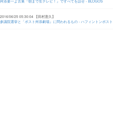
舛添要一よ古巣『朝まで生テレビ！』ですべてを話せ - BLOGOS
2016/06/25 05:30:04 【田村憲久】
参議院選挙と「ポスト舛添劇場』に問われるもの - ハフィントンポスト