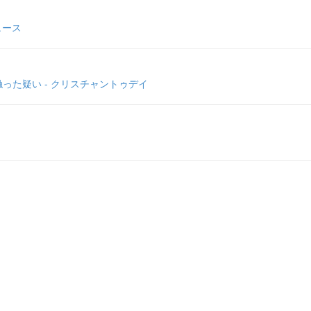
ュース
った疑い - クリスチャントゥデイ