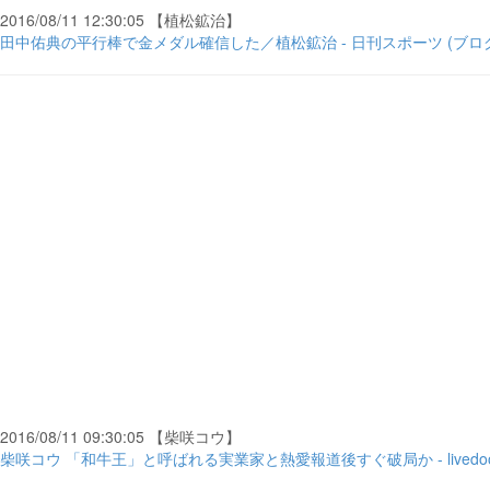
2016/08/11 12:30:05 【植松鉱治】
田中佑典の平行棒で金メダル確信した／植松鉱治 - 日刊スポーツ (ブロ
2016/08/11 09:30:05 【柴咲コウ】
柴咲コウ 「和牛王」と呼ばれる実業家と熱愛報道後すぐ破局か - livedoo