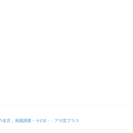
名言」発掘調査－その2－ - アサ芸プラス