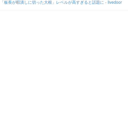
「板長が暇潰しに切った大根」レベルが高すぎると話題に - livedoor