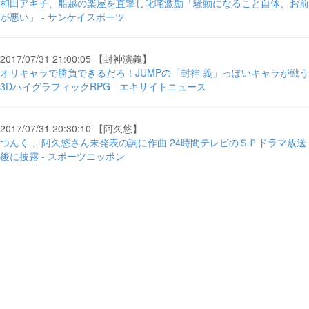
和田アキ子、船越の楽屋を直撃し叱咤激励「騒動になること自体、お前
が悪い」 - サンケイスポーツ
2017/07/31 21:00:05 【封神演義】
オリキャラで勝負できるだろ！JUMPの「封神 義」っぽいキャラが戦う
3DハイグラフィックRPG - エキサイトニュース
2017/07/31 20:30:10 【阿久悠】
つんく 、阿久悠さん未発表の詞に作曲 24時間テレビのＳＰドラマ放送
後に披露 - スポーツニッポン