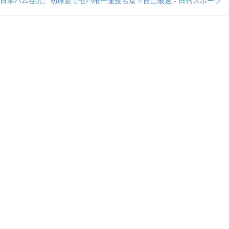
日本ハム谷元、初球宴でセパ唯一連投も堂々自己最速 - 日刊スポーツ