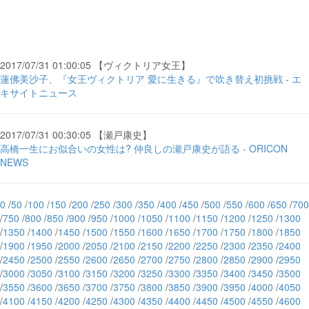
2017/07/31 01:00:05 【ヴィクトリア女王】
蓮佛美沙子、『女王ヴィクトリア 愛に生きる』で吹き替え初挑戦 - エ
キサイトニュース
2017/07/31 00:30:05 【瀬戸康史】
高橋一生にお似合いの女性は? 仲良しの瀬戸康史が語る - ORICON
NEWS
0
/
50
/
100
/
150
/
200
/
250
/
300
/
350
/
400
/
450
/
500
/
550
/
600
/
650
/
700
/
750
/
800
/
850
/
900
/
950
/
1000
/
1050
/
1100
/
1150
/
1200
/
1250
/
1300
/
1350
/
1400
/
1450
/
1500
/
1550
/
1600
/
1650
/
1700
/
1750
/
1800
/
1850
/
1900
/
1950
/
2000
/
2050
/
2100
/
2150
/
2200
/
2250
/
2300
/
2350
/
2400
/
2450
/
2500
/
2550
/
2600
/
2650
/
2700
/
2750
/
2800
/
2850
/
2900
/
2950
/
3000
/
3050
/
3100
/
3150
/
3200
/
3250
/
3300
/
3350
/
3400
/
3450
/
3500
/
3550
/
3600
/
3650
/
3700
/
3750
/
3800
/
3850
/
3900
/
3950
/
4000
/
4050
/
4100
/
4150
/
4200
/
4250
/
4300
/
4350
/
4400
/
4450
/
4500
/
4550
/
4600