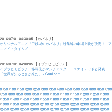
2016/07/01 04:30:05 【カバネリ】
オリジナルアニメ『甲鉄城のカバネリ』総集編の劇場上映が決定！ - ア
ニメイトタイムズ
2016/07/01 04:00:05 【イブラヒモビッチ】
イブラヒモビッチ、移籍先がマンチェスター・ユナイテッドと発表
「世界が知るときが来た」 - Goal.com
0
/
50
/
100
/
150
/
200
/
250
/
300
/
350
/
400
/
450
/
500
/
550
/
600
/
650
/
700
/
750
/
800
/
850
/
900
/
950
/
1000
/
1050
/
1100
/
1150
/
1200
/
1250
/
1300
/
1350
/
1400
/
1450
/
1500
/
1550
/
1600
/
1650
/
1700
/
1750
/
1800
/
1850
/
1900
/
1950
/
2000
/
2050
/
2100
/
2150
/
2200
/
2250
/
2300
/
2350
/
2400
/
2450
/
2500
/
2550
/
2600
/
2650
/
2700
/
2750
/
2800
/
2850
/
2900
/
2950