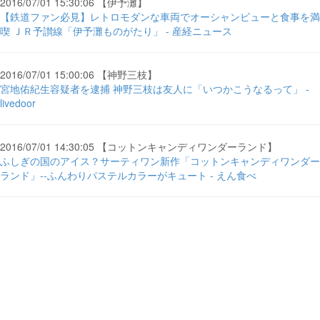
2016/07/01 15:30:06 【伊予灘】
【鉄道ファン必見】レトロモダンな車両でオーシャンビューと食事を満
喫 ＪＲ予讃線「伊予灘ものがたり」 - 産経ニュース
2016/07/01 15:00:06 【神野三枝】
宮地佑紀生容疑者を逮捕 神野三枝は友人に「いつかこうなるって」 -
livedoor
2016/07/01 14:30:05 【コットンキャンディワンダーランド】
ふしぎの国のアイス？サーティワン新作「コットンキャンディワンダー
ランド」--ふんわりパステルカラーがキュート - えん食べ