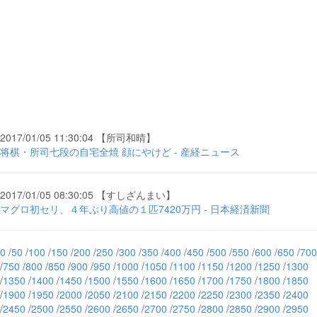
2017/01/05 11:30:04 【所司和晴】
将棋・所司七段の自宅全焼 顔にやけど - 産経ニュース
2017/01/05 08:30:05 【すしざんまい】
マグロ初セリ、４年ぶり高値の１匹7420万円 - 日本経済新聞
0
/
50
/
100
/
150
/
200
/
250
/
300
/
350
/
400
/
450
/
500
/
550
/
600
/
650
/
700
/
750
/
800
/
850
/
900
/
950
/
1000
/
1050
/
1100
/
1150
/
1200
/
1250
/
1300
/
1350
/
1400
/
1450
/
1500
/
1550
/
1600
/
1650
/
1700
/
1750
/
1800
/
1850
/
1900
/
1950
/
2000
/
2050
/
2100
/
2150
/
2200
/
2250
/
2300
/
2350
/
2400
/
2450
/
2500
/
2550
/
2600
/
2650
/
2700
/
2750
/
2800
/
2850
/
2900
/
2950