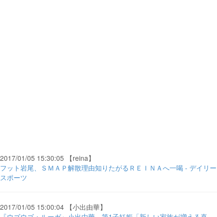
2017/01/05 15:30:05 【reina】
フット岩尾、ＳＭＡＰ解散理由知りたがるＲＥＩＮＡへ一喝 - デイリー
スポーツ
2017/01/05 15:00:04 【小出由華】
『ウゴウゴ・ルーガ』小出由華、第1子妊娠「新しい家族が増える喜