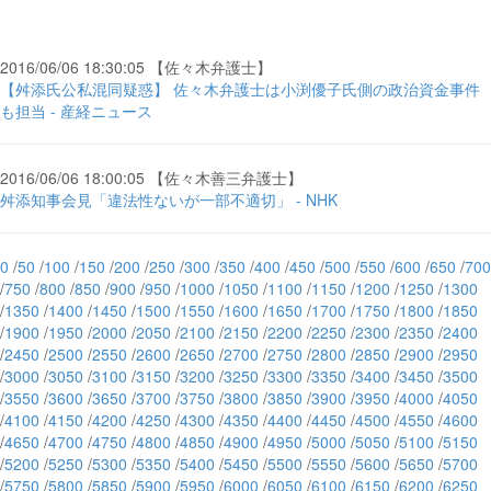
2016/06/06 18:30:05 【佐々木弁護士】
【舛添氏公私混同疑惑】 佐々木弁護士は小渕優子氏側の政治資金事件
も担当 - 産経ニュース
2016/06/06 18:00:05 【佐々木善三弁護士】
舛添知事会見「違法性ないが一部不適切」 - NHK
0
/
50
/
100
/
150
/
200
/
250
/
300
/
350
/
400
/
450
/
500
/
550
/
600
/
650
/
700
/
750
/
800
/
850
/
900
/
950
/
1000
/
1050
/
1100
/
1150
/
1200
/
1250
/
1300
/
1350
/
1400
/
1450
/
1500
/
1550
/
1600
/
1650
/
1700
/
1750
/
1800
/
1850
/
1900
/
1950
/
2000
/
2050
/
2100
/
2150
/
2200
/
2250
/
2300
/
2350
/
2400
/
2450
/
2500
/
2550
/
2600
/
2650
/
2700
/
2750
/
2800
/
2850
/
2900
/
2950
/
3000
/
3050
/
3100
/
3150
/
3200
/
3250
/
3300
/
3350
/
3400
/
3450
/
3500
/
3550
/
3600
/
3650
/
3700
/
3750
/
3800
/
3850
/
3900
/
3950
/
4000
/
4050
/
4100
/
4150
/
4200
/
4250
/
4300
/
4350
/
4400
/
4450
/
4500
/
4550
/
4600
/
4650
/
4700
/
4750
/
4800
/
4850
/
4900
/
4950
/
5000
/
5050
/
5100
/
5150
/
5200
/
5250
/
5300
/
5350
/
5400
/
5450
/
5500
/
5550
/
5600
/
5650
/
5700
/
5750
/
5800
/
5850
/
5900
/
5950
/
6000
/
6050
/
6100
/
6150
/
6200
/
6250