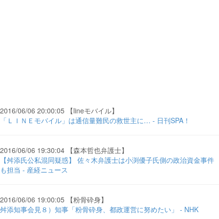
2016/06/06 20:00:05 【lineモバイル】
「ＬＩＮＥモバイル」は通信量難民の救世主に… - 日刊SPA！
2016/06/06 19:30:04 【森本哲也弁護士】
【舛添氏公私混同疑惑】 佐々木弁護士は小渕優子氏側の政治資金事件
も担当 - 産経ニュース
2016/06/06 19:00:05 【粉骨砕身】
舛添知事会見８）知事「粉骨砕身、都政運営に努めたい」 - NHK