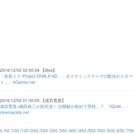
2016/12/02 02:00:04 【diva】
「初音ミク-Project DIVA-X HD」，ダイナミックテーマの配信がスター
ト ... - 4Gamer.net
2016/12/02 01:30:05 【成宮寛貴】
成宮寛貴×織田裕二が初共演！ 沙羅駆が初めて苦戦…？ 「IQ246」 -
cinemacafe.net
0
/
50
/
100
/
150
/
200
/
250
/
300
/
350
/
400
/
450
/
500
/
550
/
600
/
650
/
700