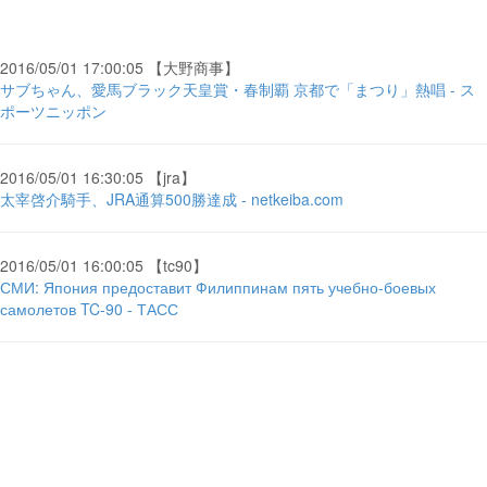
2016/05/01 17:00:05 【大野商事】
サブちゃん、愛馬ブラック天皇賞・春制覇 京都で「まつり」熱唱 - ス
ポーツニッポン
2016/05/01 16:30:05 【jra】
太宰啓介騎手、JRA通算500勝達成 - netkeiba.com
2016/05/01 16:00:05 【tc90】
СМИ: Япония предоставит Филиппинам пять учебно-боевых
самолетов TC-90 - ТАСС