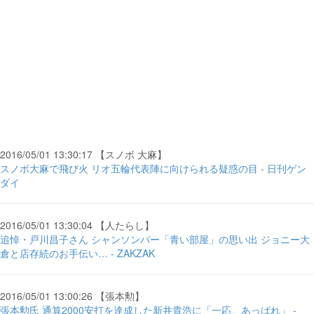
2016/05/01 13:30:17 【スノボ 大麻】
スノボ大麻で飛び火 リオ五輪代表陣に向けられる疑惑の目 - 日刊ゲン
ダイ
2016/05/01 13:30:04 【人たらし】
追悼・戸川昌子さん シャンソンバー「青い部屋」の思い出 ジョニー大
倉と店存続のお手伝い… - ZAKZAK
2016/05/01 13:00:26 【張本勲】
張本勲氏 通算2000安打を達成した新井貴浩に「一応、あっぱれ」 -