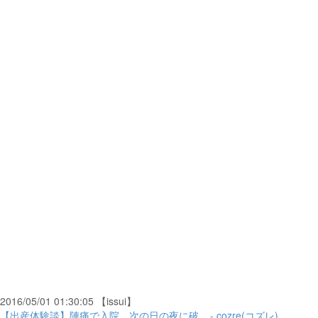
2016/05/01 01:30:05 【issui】
【出産体験談】陣痛で入院、次の日の夜に破... - cozre(コズレ)