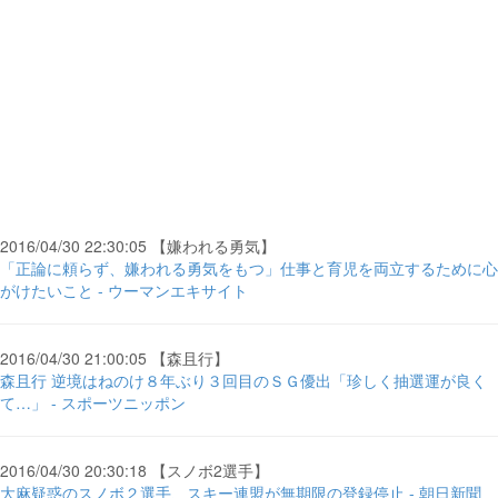
2016/04/30 22:30:05 【嫌われる勇気】
「正論に頼らず、嫌われる勇気をもつ」仕事と育児を両立するために心
がけたいこと - ウーマンエキサイト
2016/04/30 21:00:05 【森且行】
森且行 逆境はねのけ８年ぶり３回目のＳＧ優出「珍しく抽選運が良く
て…」 - スポーツニッポン
2016/04/30 20:30:18 【スノボ2選手】
大麻疑惑のスノボ２選手、スキー連盟が無期限の登録停止 - 朝日新聞