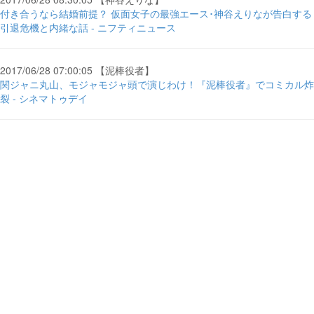
付き合うなら結婚前提？ 仮面女子の最強エース･神谷えりなが告白する
引退危機と内緒な話 - ニフティニュース
2017/06/28 07:00:05 【泥棒役者】
関ジャニ丸山、モジャモジャ頭で演じわけ！『泥棒役者』でコミカル炸
裂 - シネマトゥデイ