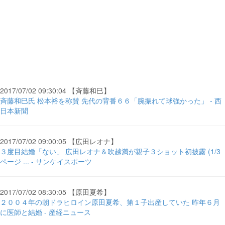
2017/07/02 09:30:04 【斉藤和巳】
斉藤和巳氏 松本裕を称賛 先代の背番６６「腕振れて球強かった」 - 西
日本新聞
2017/07/02 09:00:05 【広田レオナ】
３度目結婚「ない」 広田レオナ＆吹越満が親子３ショット初披露 (1/3
ページ ... - サンケイスポーツ
2017/07/02 08:30:05 【原田夏希】
２００４年の朝ドラヒロイン原田夏希、第１子出産していた 昨年６月
に医師と結婚 - 産経ニュース