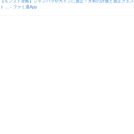
【モンスト攻略】シャンバラやカインに適正！大和の評価と適正クエス
ト ... - ファミ通App