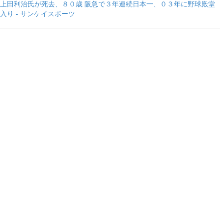
上田利治氏が死去、８０歳 阪急で３年連続日本一、０３年に野球殿堂
入り - サンケイスポーツ