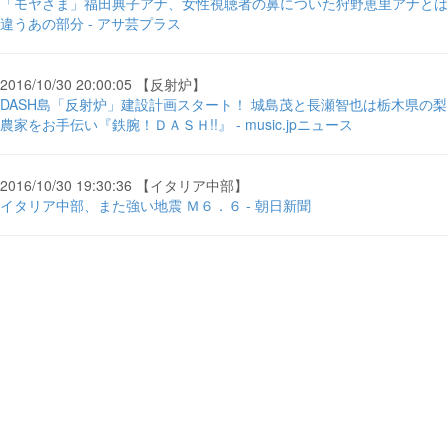
「モヤさま」福田典子アナ、女性視聴者の鼻についた狩野恵里アナとは
違うあの部分 - アサ芸プラス
2016/10/30 20:00:05 【反射炉】
DASH島「反射炉」建設計画スタート！ 城島茂と長瀬智也は栃木県の梨
農家をお手伝い『鉄腕！ＤＡＳＨ!!』 - music.jpニュース
2016/10/30 19:30:36 【イタリア中部】
イタリア中部、また強い地震 Ｍ６．６ - 朝日新聞