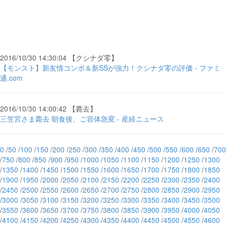
2016/10/30 14:30:04 【クシナダ零】
【モンスト】新友情コンボ＆新SSが強力！クシナダ零の評価 - ファミ
通.com
2016/10/30 14:00:42 【薨去】
三笠宮さま薨去 朝食後、ご容体急変 - 産経ニュース
0
/
50
/
100
/
150
/
200
/
250
/
300
/
350
/
400
/
450
/
500
/
550
/
600
/
650
/
700
/
750
/
800
/
850
/
900
/
950
/
1000
/
1050
/
1100
/
1150
/
1200
/
1250
/
1300
/
1350
/
1400
/
1450
/
1500
/
1550
/
1600
/
1650
/
1700
/
1750
/
1800
/
1850
/
1900
/
1950
/
2000
/
2050
/
2100
/
2150
/
2200
/
2250
/
2300
/
2350
/
2400
/
2450
/
2500
/
2550
/
2600
/
2650
/
2700
/
2750
/
2800
/
2850
/
2900
/
2950
/
3000
/
3050
/
3100
/
3150
/
3200
/
3250
/
3300
/
3350
/
3400
/
3450
/
3500
/
3550
/
3600
/
3650
/
3700
/
3750
/
3800
/
3850
/
3900
/
3950
/
4000
/
4050
/
4100
/
4150
/
4200
/
4250
/
4300
/
4350
/
4400
/
4450
/
4500
/
4550
/
4600