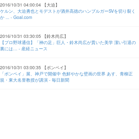
2016/10/31 04:00:04 【大迫】
ケルン、大迫勇也とモデストが酒井高徳のハンブルガーSVを切り裂く
か ... - Goal.com
2016/10/31 03:30:05 【鈴木尚広】
【プロ野球通信】「神の足」巨人・鈴木尚広が貫いた美学 潔い引退の
裏には… - 産経ニュース
2016/10/31 03:00:35 【ポンペイ】
「ポンペイ」展、神戸で開催中 色鮮やかな壁画の世界 あす、青柳正
規・東大名誉教授が講演 - 毎日新聞