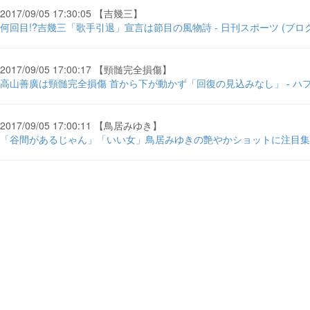
2017/09/05 17:30:05 【吉幾三】
何回目!?吉幾三「歌手引退」宣言は節目の風物詩 - 日刊スポーツ (ブログ
2017/09/05 17:00:17 【頸髄完全損傷】
高山善廣は頸髄完全損傷 首から下が動かず「回復の見込みなし」 - ハ
2017/09/05 17:00:11 【鳥居みゆき】
「谷間があるじゃん」「いい女」鳥居みゆきの艶やかショットに注目集ま