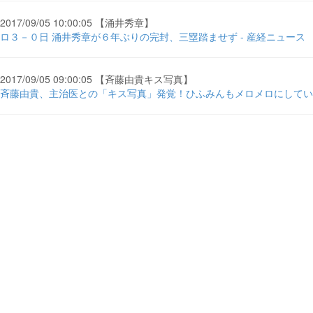
2017/09/05 10:00:05 【涌井秀章】
ロ３－０日 涌井秀章が６年ぶりの完封、三塁踏ませず - 産経ニュース
2017/09/05 09:00:05 【斉藤由貴キス写真】
斉藤由貴、主治医との「キス写真」発覚！ひふみんもメロメロにしていた ...