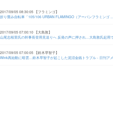
2017/09/05 08:30:05 【フラミンゴ】
折り畳み自転車「105/106 URBAN FLAMINGO（アーバンフラミンゴ .
2017/09/05 07:00:10 【大島敦】
山尾志桜里氏の幹事長登用見送りへ 反発の声に押され…大島敦氏起用で最
2017/09/05 07:00:05 【鈴木早智子】
Wink再始動に暗雲…鈴木早智子が起こした泥沼金銭トラブル - 日刊ア