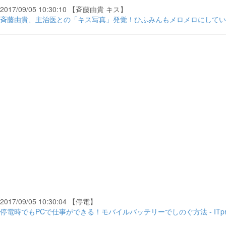
2017/09/05 10:30:10 【斉藤由貴 キス】
斉藤由貴、主治医との「キス写真」発覚！ひふみんもメロメロにしていた -
2017/09/05 10:30:04 【停電】
停電時でもPCで仕事ができる！モバイルバッテリーでしのぐ方法 - ITpr