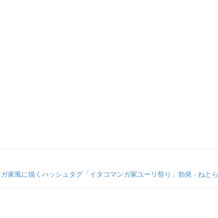
ジ
ンガ家風に描くハッシュタグ「イタコマンガ家ユーリ祭り」勃発 - ねと