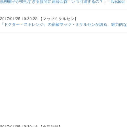
黒柳徹子が失礼すぎる質問に連続回答「いつ引退するの？」 - livedoor
2017/01/25 19:30:22 【マッツミケルセン】
『ドクター・ストレンジ』の宿敵マッツ・ミケルセンが語る、魅力的な悪役の条
2017/01/25 19:30:14 【小島監督】