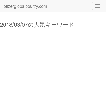
pfizerglobalpoultry.com
Toggl
navig
2018/03/07の人気キーワード