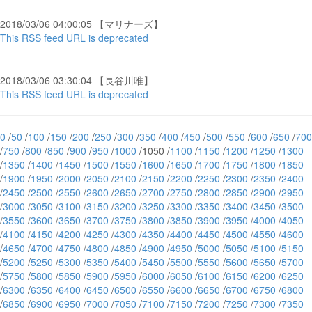
2018/03/06 04:00:05 【マリナーズ】
This RSS feed URL is deprecated
2018/03/06 03:30:04 【長谷川唯】
This RSS feed URL is deprecated
0
/
50
/
100
/
150
/
200
/
250
/
300
/
350
/
400
/
450
/
500
/
550
/
600
/
650
/
700
/
750
/
800
/
850
/
900
/
950
/
1000
/1050 /
1100
/
1150
/
1200
/
1250
/
1300
/
1350
/
1400
/
1450
/
1500
/
1550
/
1600
/
1650
/
1700
/
1750
/
1800
/
1850
/
1900
/
1950
/
2000
/
2050
/
2100
/
2150
/
2200
/
2250
/
2300
/
2350
/
2400
/
2450
/
2500
/
2550
/
2600
/
2650
/
2700
/
2750
/
2800
/
2850
/
2900
/
2950
/
3000
/
3050
/
3100
/
3150
/
3200
/
3250
/
3300
/
3350
/
3400
/
3450
/
3500
/
3550
/
3600
/
3650
/
3700
/
3750
/
3800
/
3850
/
3900
/
3950
/
4000
/
4050
/
4100
/
4150
/
4200
/
4250
/
4300
/
4350
/
4400
/
4450
/
4500
/
4550
/
4600
/
4650
/
4700
/
4750
/
4800
/
4850
/
4900
/
4950
/
5000
/
5050
/
5100
/
5150
/
5200
/
5250
/
5300
/
5350
/
5400
/
5450
/
5500
/
5550
/
5600
/
5650
/
5700
/
5750
/
5800
/
5850
/
5900
/
5950
/
6000
/
6050
/
6100
/
6150
/
6200
/
6250
/
6300
/
6350
/
6400
/
6450
/
6500
/
6550
/
6600
/
6650
/
6700
/
6750
/
6800
/
6850
/
6900
/
6950
/
7000
/
7050
/
7100
/
7150
/
7200
/
7250
/
7300
/
7350