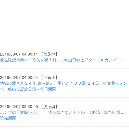
2018/03/07 04:00:11 【禁足地】
前世滝沢馬琴の「弓矢を呪う村」 - ㈱山口敏太郎タートルカンパニー
2018/03/07 04:00:04 【上新庄】
地域に愛され３４年 荒波越え、重ねた４００回 ２４日、桂文我らメン
バー総出で記念公演 - 毎日新聞
2018/03/07 03:30:05 【洗浄魂】
ポンプの不満吸い上げ「一滴も残さないボトル」 : 経済 : 読売新聞 ... -
読売新聞