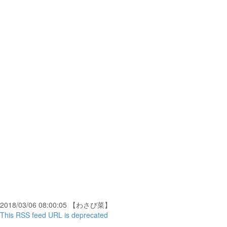
2018/03/06 08:00:05 【わさび菜】
This RSS feed URL is deprecated