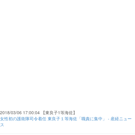
2018/03/06 17:00:04 【東良子1等海佐】
女性初の護衛隊司令着任 東良子１等海佐「職責に集中」 - 産経ニュー
ス