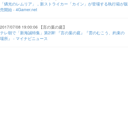
「燐光のレムリア」，新ストライカー「カイン」が登場する執行箱が販
売開始 - 4Gamer.net
2017/07/08 19:00:06 【言の葉の庭】
テレ朝で「新海誠特集」第2弾! 『言の葉の庭』『雲のむこう、約束の
場所』 - マイナビニュース