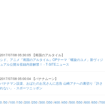
2017/07/08 05:30:05 【将国のアルタイル】
シド、アニメ『将国のアルタイル』OPテーマ「螺旋のユメ」新ヴィジ
ュアル公開＆収録内容解禁！ - T-SITEニュース
2017/07/08 05:00:04 【バナナムーン】
バナナマン設楽、おばたのお兄さんに忠告 山崎アナへの裏切り「許さ
れない」 - スポーツニッポン
0
/
50
/
100
/
150
/
200
/
250
/
300
/
350
/
400
/
450
/
500
/
550
/
600
/
650
/
700