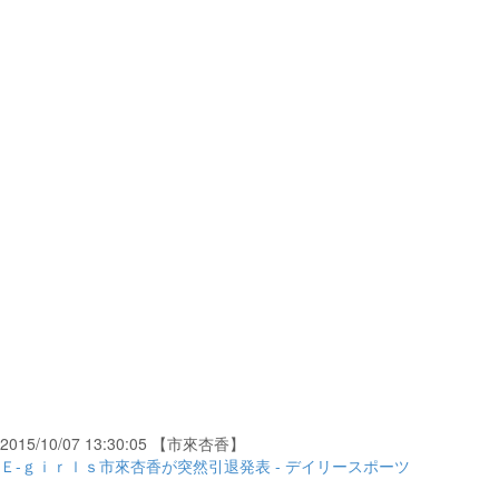
2015/10/07 13:30:05 【市來杏香】
Ｅ-ｇｉｒｌｓ市來杏香が突然引退発表 - デイリースポーツ