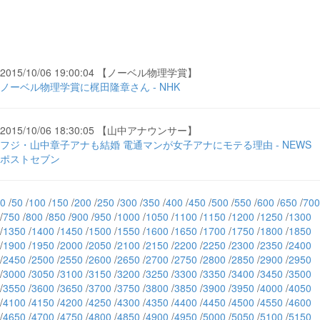
2015/10/06 19:00:04 【ノーベル物理学賞】
ノーベル物理学賞に梶田隆章さん - NHK
2015/10/06 18:30:05 【山中アナウンサー】
フジ・山中章子アナも結婚 電通マンが女子アナにモテる理由 - NEWS
ポストセブン
0
/
50
/
100
/
150
/
200
/
250
/
300
/
350
/
400
/
450
/
500
/
550
/
600
/
650
/
700
/
750
/
800
/
850
/
900
/
950
/
1000
/
1050
/
1100
/
1150
/
1200
/
1250
/
1300
/
1350
/
1400
/
1450
/
1500
/
1550
/
1600
/
1650
/
1700
/
1750
/
1800
/
1850
/
1900
/
1950
/
2000
/
2050
/
2100
/
2150
/
2200
/
2250
/
2300
/
2350
/
2400
/
2450
/
2500
/
2550
/
2600
/
2650
/
2700
/
2750
/
2800
/
2850
/
2900
/
2950
/
3000
/
3050
/
3100
/
3150
/
3200
/
3250
/
3300
/
3350
/
3400
/
3450
/
3500
/
3550
/
3600
/
3650
/
3700
/
3750
/
3800
/
3850
/
3900
/
3950
/
4000
/
4050
/
4100
/
4150
/
4200
/
4250
/
4300
/
4350
/
4400
/
4450
/
4500
/
4550
/
4600
/
4650
/
4700
/
4750
/
4800
/
4850
/
4900
/
4950
/
5000
/
5050
/
5100
/
5150