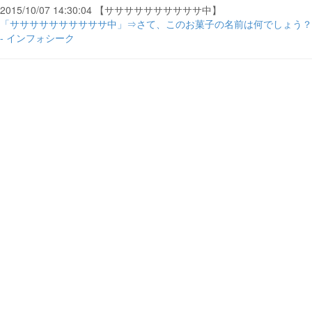
2015/10/07 14:30:04 【ササササササササササ中】
「ササササササササササ中」⇒さて、このお菓子の名前は何でしょう？
- インフォシーク