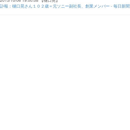
2015/10/06 19:00:08 【樋口晃】
訃報：樋口晃さん１０２歳＝元ソニー副社長、創業メンバー - 毎日新聞