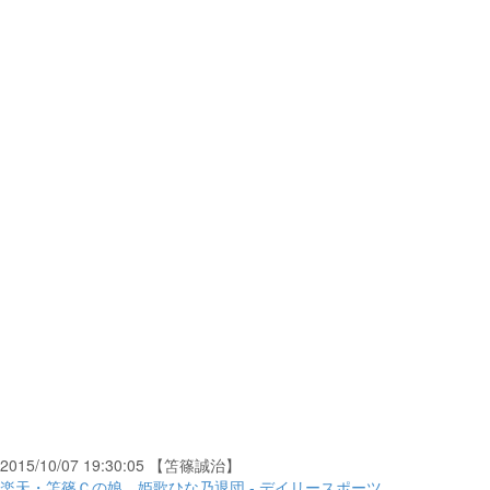
2015/10/07 19:30:05 【笘篠誠治】
楽天・笘篠Ｃの娘、姫歌ひな乃退団 - デイリースポーツ