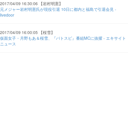
2017/04/09 16:30:06 【岩村明憲】
元メジャー岩村明憲氏が現役引退 10日に都内と福島で引退会見 -
livedoor
2017/04/09 16:00:05 【桜雪】
仮面女子・月野もあ＆桜雪、『バトスピ』番組MCに抜擢 - エキサイト
ニュース