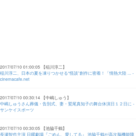
2017/07/10 01:00:05 【稲川淳二】
稲川淳二、日本の夏を凍りつかせる“怪談”創作に密着！「情熱大陸 ... -
cinemacafe.net
2017/07/10 00:30:14 【中嶋しゅう】
中嶋しゅうさん葬儀・告別式、妻・鷲尾真知子の舞台休演日１２日に -
サンケイスポーツ
2017/07/10 00:30:05 【池脇千鶴】
長瀬智也主演 日曜劇場『ごめん、愛してる』 池脇千鶴が高次脳機能障