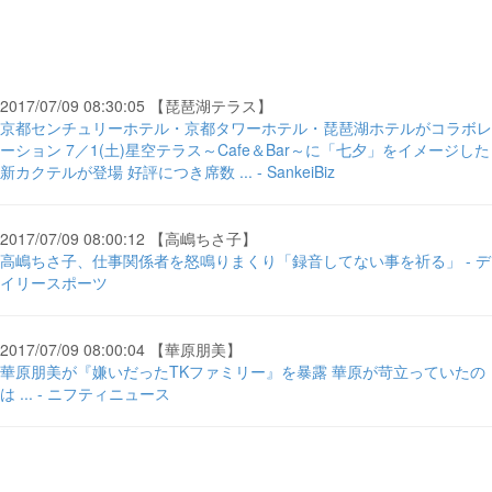
2017/07/09 08:30:05 【琵琶湖テラス】
京都センチュリーホテル・京都タワーホテル・琵琶湖ホテルがコラボレ
ーション 7／1(土)星空テラス～Cafe＆Bar～に「七夕」をイメージした
新カクテルが登場 好評につき席数 ... - SankeiBiz
2017/07/09 08:00:12 【高嶋ちさ子】
高嶋ちさ子、仕事関係者を怒鳴りまくり「録音してない事を祈る」 - デ
イリースポーツ
2017/07/09 08:00:04 【華原朋美】
華原朋美が『嫌いだったTKファミリー』を暴露 華原が苛立っていたの
は ... - ニフティニュース