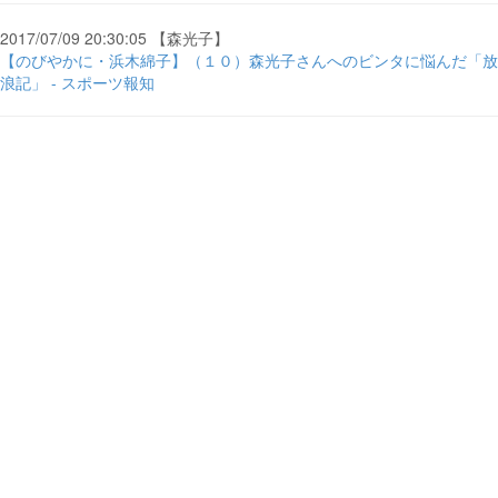
2017/07/09 20:30:05 【森光子】
【のびやかに・浜木綿子】（１０）森光子さんへのビンタに悩んだ「放
浪記」 - スポーツ報知