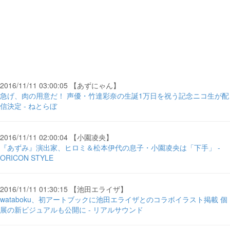
2016/11/11 03:00:05 【あずにゃん】
急げ、肉の用意だ！ 声優・竹達彩奈の生誕1万日を祝う記念ニコ生が配
信決定 - ねとらぼ
2016/11/11 02:00:04 【小園凌央】
『あずみ』演出家、ヒロミ＆松本伊代の息子・小園凌央は「下手」 -
ORICON STYLE
2016/11/11 01:30:15 【池田エライザ】
wataboku、初アートブックに池田エライザとのコラボイラスト掲載 個
展の新ビジュアルも公開に - リアルサウンド