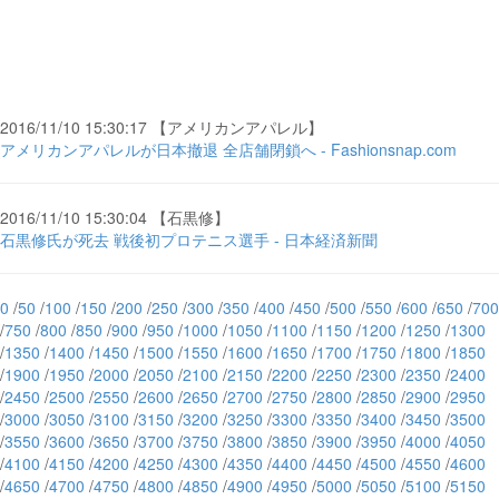
2016/11/10 15:30:17 【アメリカンアパレル】
アメリカンアパレルが日本撤退 全店舗閉鎖へ - Fashionsnap.com
2016/11/10 15:30:04 【石黒修】
石黒修氏が死去 戦後初プロテニス選手 - 日本経済新聞
0
/
50
/
100
/
150
/
200
/
250
/
300
/
350
/
400
/
450
/
500
/
550
/
600
/
650
/
700
/
750
/
800
/
850
/
900
/
950
/
1000
/
1050
/
1100
/
1150
/
1200
/
1250
/
1300
/
1350
/
1400
/
1450
/
1500
/
1550
/
1600
/
1650
/
1700
/
1750
/
1800
/
1850
/
1900
/
1950
/
2000
/
2050
/
2100
/
2150
/
2200
/
2250
/
2300
/
2350
/
2400
/
2450
/
2500
/
2550
/
2600
/
2650
/
2700
/
2750
/
2800
/
2850
/
2900
/
2950
/
3000
/
3050
/
3100
/
3150
/
3200
/
3250
/
3300
/
3350
/
3400
/
3450
/
3500
/
3550
/
3600
/
3650
/
3700
/
3750
/
3800
/
3850
/
3900
/
3950
/
4000
/
4050
/
4100
/
4150
/
4200
/
4250
/
4300
/
4350
/
4400
/
4450
/
4500
/
4550
/
4600
/
4650
/
4700
/
4750
/
4800
/
4850
/
4900
/
4950
/
5000
/
5050
/
5100
/
5150