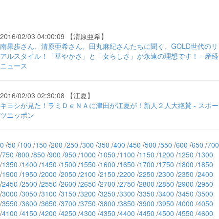
2016/02/03 04:00:09 【清原亜希】
南果歩さん、清原亜希さん、田丸麻紀さんたちに聞く、GOLD世代のリ
アルスタイル！「華やかさ」と「女らしさ」が永遠の理想です！ - 産経
ニュース
2016/02/03 02:30:08 【江夏】
キヨシが見た！ラミＤｅＮＡに津田が江夏が！新人２人大絶賛 - スポー
ツニッポン
0
/
50
/
100
/
150
/
200
/
250
/
300
/
350
/
400
/
450
/
500
/
550
/
600
/
650
/
700
/
750
/
800
/
850
/
900
/
950
/
1000
/
1050
/
1100
/
1150
/
1200
/
1250
/
1300
/
1350
/
1400
/
1450
/
1500
/
1550
/
1600
/
1650
/
1700
/
1750
/
1800
/
1850
/
1900
/
1950
/
2000
/
2050
/
2100
/
2150
/
2200
/
2250
/
2300
/
2350
/
2400
/
2450
/
2500
/
2550
/
2600
/
2650
/
2700
/
2750
/
2800
/
2850
/
2900
/
2950
/
3000
/
3050
/
3100
/
3150
/
3200
/
3250
/
3300
/
3350
/
3400
/
3450
/
3500
/
3550
/
3600
/
3650
/
3700
/
3750
/
3800
/
3850
/
3900
/
3950
/
4000
/
4050
/
4100
/
4150
/
4200
/
4250
/
4300
/
4350
/
4400
/
4450
/
4500
/
4550
/
4600