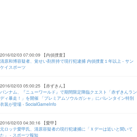
2016/02/03 07:00:09 【内偵捜査】
清原和博容疑者、覚せい剤所持で現行犯逮捕 内偵捜査１年以上 - サン
ケイスポーツ
2016/02/03 05:00:25 【赤ずきん】
バンナム、『ニューワールド』で期間限定降臨クエスト「赤ずきんラン
ディ暴走！」を開催 「プレミアムソウルガシャ」にバレンタイン特別
衣装が登場 - SocialGameInfo
2016/02/03 04:30:16 【愛甲】
元ロッテ愛甲氏、清原容疑者の現行犯逮捕に「Ｘデーは近いと聞いて
た」 - スポーツ報知