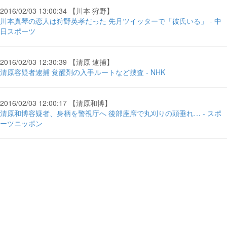
2016/02/03 13:00:34 【川本 狩野】
川本真琴の恋人は狩野英孝だった 先月ツイッターで「彼氏いる」 - 中
日スポーツ
2016/02/03 12:30:39 【清原 逮捕】
清原容疑者逮捕 覚醒剤の入手ルートなど捜査 - NHK
2016/02/03 12:00:17 【清原和博】
清原和博容疑者、身柄を警視庁へ 後部座席で丸刈りの頭垂れ… - スポ
ーツニッポン