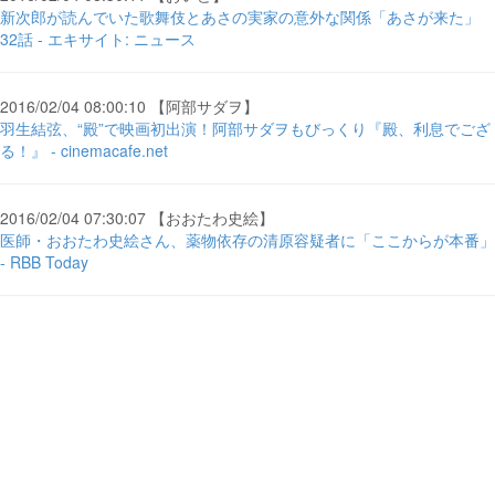
新次郎が読んでいた歌舞伎とあさの実家の意外な関係「あさが来た」
32話 - エキサイト: ニュース
2016/02/04 08:00:10 【阿部サダヲ】
羽生結弦、“殿”で映画初出演！阿部サダヲもびっくり『殿、利息でござ
る！』 - cinemacafe.net
2016/02/04 07:30:07 【おおたわ史絵】
医師・おおたわ史絵さん、薬物依存の清原容疑者に「ここからが本番」
- RBB Today