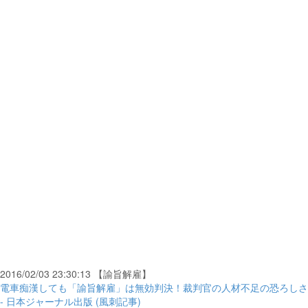
2016/02/03 23:30:13 【諭旨解雇】
電車痴漢しても「諭旨解雇」は無効判決！裁判官の人材不足の恐ろしさ
- 日本ジャーナル出版 (風刺記事)