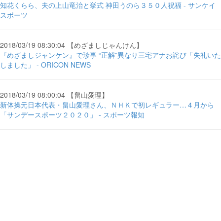
知花くらら、夫の上山竜治と挙式 神田うのら３５０人祝福 - サンケイ
スポーツ
2018/03/19 08:30:04 【めざましじゃんけん】
『めざましジャンケン』で珍事 “正解”異なり三宅アナお詫び「失礼いた
しました」 - ORICON NEWS
2018/03/19 08:00:04 【畠山愛理】
新体操元日本代表・畠山愛理さん、ＮＨＫで初レギュラー…４月から
「サンデースポーツ２０２０」 - スポーツ報知