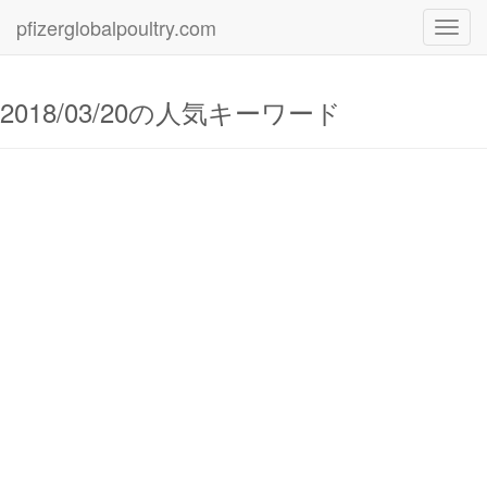
pfizerglobalpoultry.com
Toggl
navig
2018/03/20の人気キーワード