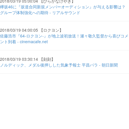
2018/03/19 05:00:04 【ひらがなけやき】
欅坂46に『坂道合同新規メンバーオーディション』が与える影響は？
グループ体制強化への期待 - リアルサウンド
2018/03/19 04:00:05 【ロクヨン】
佐藤浩市『64-ロクヨン-』が地上波初放送！瀬々敬久監督から喜びコメ
ント到着 - cinemacafe.net
2018/03/19 03:30:14 【刻刻】
ノルディック、メダル後押しした気象予報士 平昌パラ - 朝日新聞