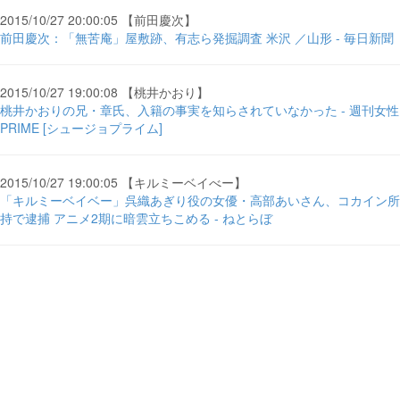
2015/10/27 20:00:05 【前田慶次】
前田慶次：「無苦庵」屋敷跡、有志ら発掘調査 米沢 ／山形 - 毎日新聞
2015/10/27 19:00:08 【桃井かおり】
桃井かおりの兄・章氏、入籍の事実を知らされていなかった - 週刊女性
PRIME [シュージョプライム]
2015/10/27 19:00:05 【キルミーベイべー】
「キルミーベイベー」呉織あぎり役の女優・高部あいさん、コカイン所
持で逮捕 アニメ2期に暗雲立ちこめる - ねとらぼ