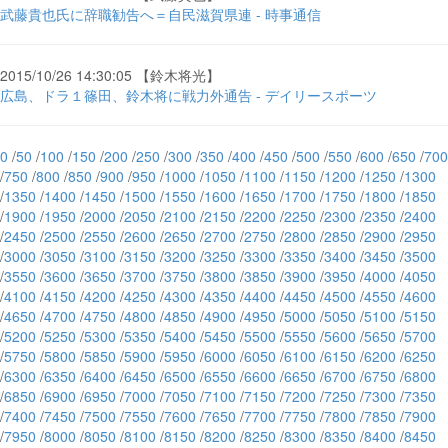
武藤貴也氏に辞職勧告へ＝自民滋賀県連 - 時事通信
2015/10/26 14:30:05 【鈴木将光】
広島、ドラ１篠田、鈴木将に戦力外通告 - デイリースポーツ
0
/
50
/
100
/
150
/
200
/
250
/
300
/
350
/
400
/
450
/
500
/
550
/
600
/
650
/
700
/
750
/
800
/
850
/
900
/
950
/
1000
/
1050
/
1100
/
1150
/
1200
/
1250
/
1300
/
1350
/
1400
/
1450
/
1500
/
1550
/
1600
/
1650
/
1700
/
1750
/
1800
/
1850
/
1900
/
1950
/
2000
/
2050
/
2100
/
2150
/
2200
/
2250
/
2300
/
2350
/
2400
/
2450
/
2500
/
2550
/
2600
/
2650
/
2700
/
2750
/
2800
/
2850
/
2900
/
2950
/
3000
/
3050
/
3100
/
3150
/
3200
/
3250
/
3300
/
3350
/
3400
/
3450
/
3500
/
3550
/
3600
/
3650
/
3700
/
3750
/
3800
/
3850
/
3900
/
3950
/
4000
/
4050
/
4100
/
4150
/
4200
/
4250
/
4300
/
4350
/
4400
/
4450
/
4500
/
4550
/
4600
/
4650
/
4700
/
4750
/
4800
/
4850
/
4900
/
4950
/
5000
/
5050
/
5100
/
5150
/
5200
/
5250
/
5300
/
5350
/
5400
/
5450
/
5500
/
5550
/
5600
/
5650
/
5700
/
5750
/
5800
/
5850
/
5900
/
5950
/
6000
/
6050
/
6100
/
6150
/
6200
/
6250
/
6300
/
6350
/
6400
/
6450
/
6500
/
6550
/
6600
/
6650
/
6700
/
6750
/
6800
/
6850
/
6900
/
6950
/
7000
/
7050
/
7100
/
7150
/
7200
/
7250
/
7300
/
7350
/
7400
/
7450
/
7500
/
7550
/
7600
/
7650
/
7700
/
7750
/
7800
/
7850
/
7900
/
7950
/
8000
/
8050
/
8100
/
8150
/
8200
/
8250
/
8300
/
8350
/
8400
/
8450