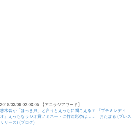
2018/03/09 02:00:05 【アニラジアワード】
悠木碧が「ほっき貝」と言うとえっちに聞こえる？ 『プチミレディ
オ』えっちなラジオ賞ノミネートに竹達彩奈は…… - おたぽる (プレス
リリース) (ブログ)