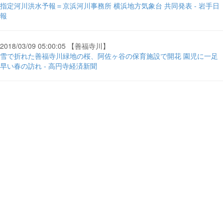
指定河川洪水予報＝京浜河川事務所 横浜地方気象台 共同発表 - 岩手日
報
2018/03/09 05:00:05 【善福寺川】
雪で折れた善福寺川緑地の桜、阿佐ヶ谷の保育施設で開花 園児に一足
早い春の訪れ - 高円寺経済新聞