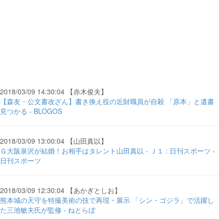
2018/03/09 14:30:04 【赤木俊夫】
【森友・公文書改ざん】書き換え役の近財職員が自殺 「原本」と遺書
見つかる - BLOGOS
2018/03/09 13:00:04 【山田真以】
Ｇ大阪泉沢が結婚！お相手はタレント山田真以 - Ｊ１ : 日刊スポーツ -
日刊スポーツ
2018/03/09 12:30:04 【あかぎとしお】
熊本城の天守を特撮美術の技で再現・展示 「シン・ゴジラ」で活躍し
た三池敏夫氏が監修 - ねとらぼ