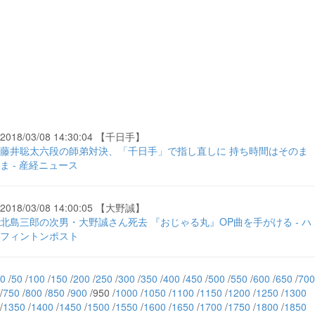
2018/03/08 14:30:04 【千日手】
藤井聡太六段の師弟対決、「千日手」で指し直しに 持ち時間はそのま
ま - 産経ニュース
2018/03/08 14:00:05 【大野誠】
北島三郎の次男・大野誠さん死去 『おじゃる丸』OP曲を手がける - ハ
フィントンポスト
0
/
50
/
100
/
150
/
200
/
250
/
300
/
350
/
400
/
450
/
500
/
550
/
600
/
650
/
700
/
750
/
800
/
850
/
900
/950 /
1000
/
1050
/
1100
/
1150
/
1200
/
1250
/
1300
/
1350
/
1400
/
1450
/
1500
/
1550
/
1600
/
1650
/
1700
/
1750
/
1800
/
1850