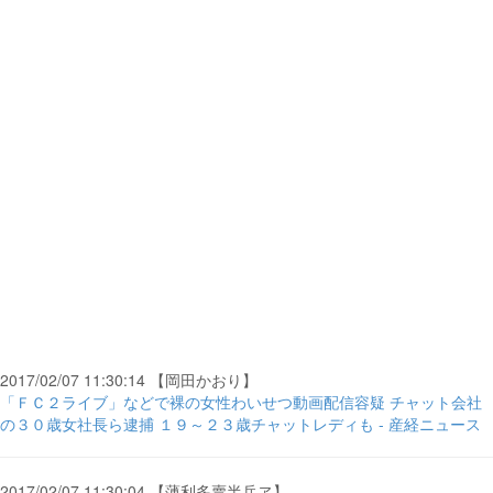
2017/02/07 11:30:14 【岡田かおり】
「ＦＣ２ライブ」などで裸の女性わいせつ動画配信容疑 チャット会社
の３０歳女社長ら逮捕 １９～２３歳チャットレディも - 産経ニュース
2017/02/07 11:30:04 【薄利多賣半兵ヱ】