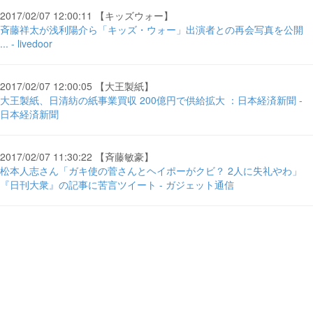
2017/02/07 12:00:11 【キッズウォー】
斉藤祥太が浅利陽介ら「キッズ・ウォー」出演者との再会写真を公開
... - livedoor
2017/02/07 12:00:05 【大王製紙】
大王製紙、日清紡の紙事業買収 200億円で供給拡大 ：日本経済新聞 -
日本経済新聞
2017/02/07 11:30:22 【斉藤敏豪】
松本人志さん「ガキ使の菅さんとヘイポーがクビ？ 2人に失礼やわ」
『日刊大衆』の記事に苦言ツイート - ガジェット通信