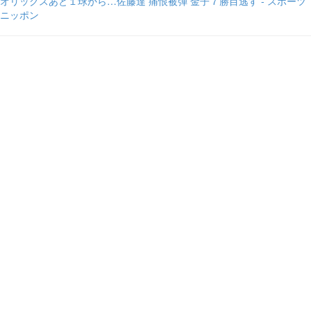
オリックスあと１球から…佐藤達 痛恨被弾 金子７勝目逃す - スポーツ
ニッポン