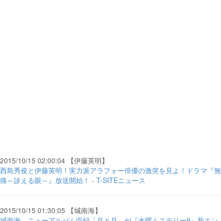
2015/10/15 02:00:04 【伊藤英明】
西島秀俊と伊藤英明！実力派アラフォー俳優の激突を見よ！ドラマ『無
痛～診える眼～』放送開始！ - T-SITEニュース
2015/10/15 01:30:05 【城南海】
城南海、ニューアルバム収録「月と月」が『水曜ミステリー9』新エン