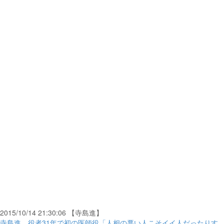
2015/10/14 21:30:06 【寺島進】
寺島進、役者31年で初の医師役「人相の悪い人こそイイ人だったりす