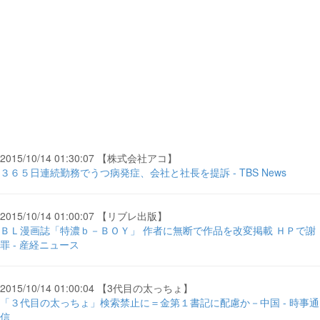
2015/10/14 01:30:07 【株式会社アコ】
３６５日連続勤務でうつ病発症、会社と社長を提訴 - TBS News
2015/10/14 01:00:07 【リブレ出版】
ＢＬ漫画誌「特濃ｂ－ＢＯＹ」 作者に無断で作品を改変掲載 ＨＰで謝
罪 - 産経ニュース
2015/10/14 01:00:04 【3代目の太っちょ】
「３代目の太っちょ」検索禁止に＝金第１書記に配慮か－中国 - 時事通
信