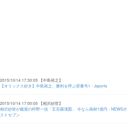
2015/10/14 17:30:05 【中島裕之】
【オリックス好き】中島裕之、勝利を呼ぶ背番号1 - Jsports
2015/10/14 17:00:05 【相沢紗世】
相沢紗世が鑑賞の狩野一信「五百羅漢図」 今なら画材1億円 - NEWSポ
ストセブン