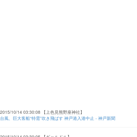
2015/10/14 03:30:08 【上色見熊野座神社】
台風、巨大客船“特需”吹き飛ばす 神戸港入港中止 - 神戸新聞
2015/10/14 03:30:05 【ギャルドル】