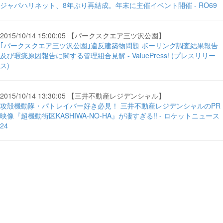
ジャパハリネット、8年ぶり再結成。年末に主催イベント開催 - RO69
2015/10/14 15:00:05 【パークスクエア三ツ沢公園】
｢パークスクエア三ツ沢公園｣違反建築物問題 ボーリング調査結果報告
及び瑕疵原因報告に関する管理組合見解 - ValuePress! (プレスリリー
ス)
2015/10/14 13:30:05 【三井不動産レジデンシャル】
攻殻機動隊・パトレイバー好き必見！ 三井不動産レジデンシャルのPR
映像『超機動街区KASHIWA-NO-HA』が凄すぎる!! - ロケットニュース
24