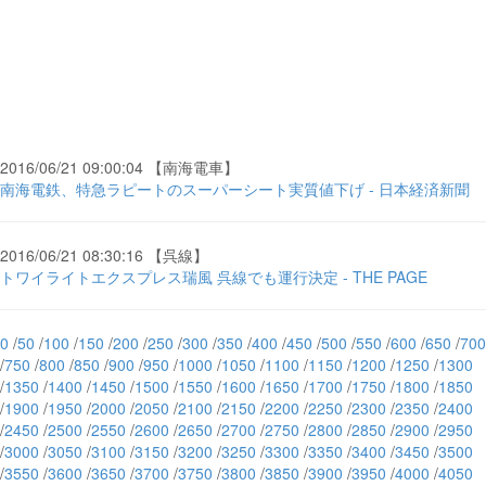
2016/06/21 09:00:04 【南海電車】
南海電鉄、特急ラピートのスーパーシート実質値下げ - 日本経済新聞
2016/06/21 08:30:16 【呉線】
トワイライトエクスプレス瑞風 呉線でも運行決定 - THE PAGE
0
/
50
/
100
/
150
/
200
/
250
/
300
/
350
/
400
/
450
/
500
/
550
/
600
/
650
/
700
/
750
/
800
/
850
/
900
/
950
/
1000
/
1050
/
1100
/
1150
/
1200
/
1250
/
1300
/
1350
/
1400
/
1450
/
1500
/
1550
/
1600
/
1650
/
1700
/
1750
/
1800
/
1850
/
1900
/
1950
/
2000
/
2050
/
2100
/
2150
/
2200
/
2250
/
2300
/
2350
/
2400
/
2450
/
2500
/
2550
/
2600
/
2650
/
2700
/
2750
/
2800
/
2850
/
2900
/
2950
/
3000
/
3050
/
3100
/
3150
/
3200
/
3250
/
3300
/
3350
/
3400
/
3450
/
3500
/
3550
/
3600
/
3650
/
3700
/
3750
/
3800
/
3850
/
3900
/
3950
/
4000
/
4050