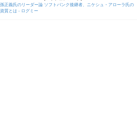
孫正義氏のリーダー論 ソフトバンク後継者、ニケシュ・アローラ氏の
資質とは - ログミー