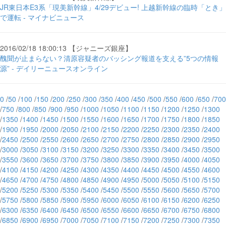
JR東日本E3系「現美新幹線」4/29デビュー! 上越新幹線の臨時「とき」
で運転 - マイナビニュース
2016/02/18 18:00:13 【ジャニーズ銀座】
醜聞が止まらない？清原容疑者のバッシング報道を支える”5つの情報
源” - デイリーニュースオンライン
0
/
50
/
100
/
150
/
200
/
250
/
300
/
350
/
400
/
450
/
500
/
550
/
600
/
650
/
700
/
750
/
800
/
850
/
900
/
950
/
1000
/
1050
/
1100
/
1150
/
1200
/
1250
/
1300
/
1350
/
1400
/
1450
/
1500
/
1550
/
1600
/
1650
/
1700
/
1750
/
1800
/
1850
/
1900
/
1950
/
2000
/
2050
/
2100
/
2150
/
2200
/
2250
/
2300
/
2350
/
2400
/
2450
/
2500
/
2550
/
2600
/
2650
/
2700
/
2750
/
2800
/
2850
/
2900
/
2950
/
3000
/
3050
/
3100
/
3150
/
3200
/
3250
/
3300
/
3350
/
3400
/
3450
/
3500
/
3550
/
3600
/
3650
/
3700
/
3750
/
3800
/
3850
/
3900
/
3950
/
4000
/
4050
/
4100
/
4150
/
4200
/
4250
/
4300
/
4350
/
4400
/
4450
/
4500
/
4550
/
4600
/
4650
/
4700
/
4750
/
4800
/
4850
/
4900
/
4950
/
5000
/
5050
/
5100
/
5150
/
5200
/
5250
/
5300
/
5350
/
5400
/
5450
/
5500
/
5550
/
5600
/
5650
/
5700
/
5750
/
5800
/
5850
/
5900
/
5950
/
6000
/
6050
/
6100
/
6150
/
6200
/
6250
/
6300
/
6350
/
6400
/
6450
/
6500
/
6550
/
6600
/
6650
/
6700
/
6750
/
6800
/
6850
/
6900
/
6950
/
7000
/
7050
/
7100
/
7150
/
7200
/
7250
/
7300
/
7350