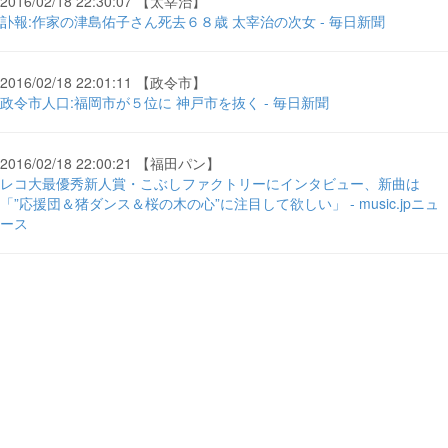
2016/02/18 22:30:07 【太宰治】
訃報:作家の津島佑子さん死去６８歳 太宰治の次女 - 毎日新聞
2016/02/18 22:01:11 【政令市】
政令市人口:福岡市が５位に 神戸市を抜く - 毎日新聞
2016/02/18 22:00:21 【福田パン】
レコ大最優秀新人賞・こぶしファクトリーにインタビュー、新曲は
「”応援団＆猪ダンス＆桜の木の心”に注目して欲しい」 - music.jpニュ
ース