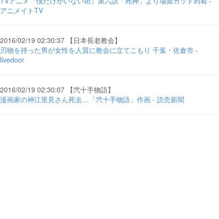
TVアニメ『僕だけがいない街』第六話「死神」より場面カット到着 -
アニメイトTV
2016/02/19 02:30:37 【日本長老教会】
刃物を持った男が女性を人質に教会に立てこもり 千葉・佐倉市 -
livedoor
2016/02/19 02:30:07 【弐十手物語】
漫画家の神江里見さん死去…「弐十手物語」作画 - 読売新聞