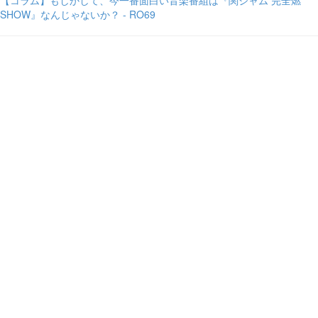
【コラム】もしかして、今一番面白い音楽番組は『関ジャム 完全燃
SHOW』なんじゃないか？ - RO69