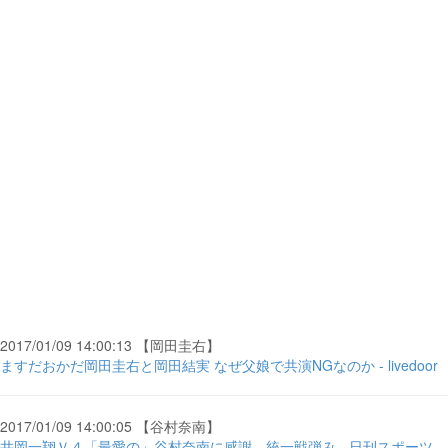
2017/01/09 14:00:13 【岡田圭右】
ますだおかだ岡田圭右と岡田結実 なぜ父娘で共演NGなのか - livedoor
2017/01/09 14:00:05 【谷村奈南】
井岡一翔Ｖ４「最愛の」谷村奈南に感謝、統一戦弾み - 日刊スポーツ