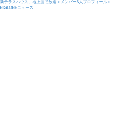
新テラスハウス、地上波で放送＜メンバー6人プロフィール＞ -
BIGLOBEニュース