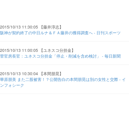
2015/10/13 11:30:05 【藤井淳志】
阪神が契約終了の中日ルナ＆ＦＡ藤井の獲得調査へ - 日刊スポーツ
2015/10/13 11:00:05 【ユネスコ分担金】
菅官房長官：ユネスコ分担金「停止・削減を含め検討」 - 毎日新聞
2015/10/13 10:30:04 【本間朋晃】
華原朋美 また二股被害！？公開告白の本間朋晃は別の女性と交際 - イ
ンフォシーク