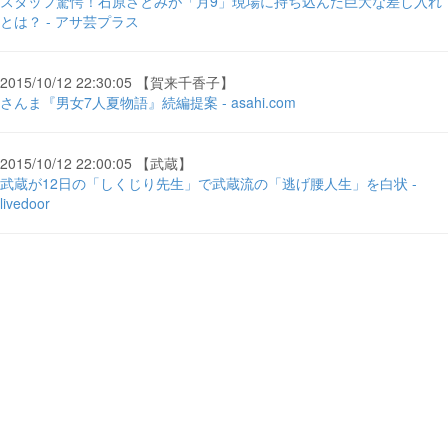
スタッフ驚愕！石原さとみが「月9」現場に持ち込んだ巨大な差し入れ
とは？ - アサ芸プラス
2015/10/12 22:30:05 【賀来千香子】
さんま『男女7人夏物語』続編提案 - asahi.com
2015/10/12 22:00:05 【武蔵】
武蔵が12日の「しくじり先生」で武蔵流の「逃げ腰人生」を白状 -
livedoor