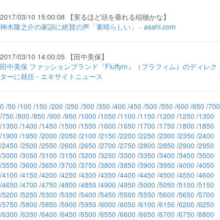
2017/03/10 15:00:08 【実るほど頭を垂れる稲穂かな】
神木隆之介の家訓に絶賛の声「素晴らしい」 - asahi.com
2017/03/10 14:00:05 【田中美保】
田中美保 ファッションブランド『Fluffym』（フラフィム）のディレク
ターに就任 - エキサイトニュース
0
/
50
/
100
/
150
/
200
/
250
/
300
/
350
/
400
/
450
/
500
/
550
/
600
/
650
/
700
/
750
/
800
/
850
/
900
/
950
/
1000
/
1050
/
1100
/
1150
/
1200
/
1250
/
1300
/
1350
/
1400
/
1450
/
1500
/
1550
/
1600
/
1650
/
1700
/
1750
/
1800
/
1850
/
1900
/
1950
/
2000
/
2050
/
2100
/
2150
/
2200
/
2250
/
2300
/
2350
/
2400
/
2450
/
2500
/
2550
/
2600
/
2650
/
2700
/
2750
/
2800
/
2850
/
2900
/
2950
/
3000
/
3050
/
3100
/
3150
/
3200
/
3250
/
3300
/
3350
/
3400
/
3450
/
3500
/
3550
/
3600
/
3650
/
3700
/
3750
/
3800
/
3850
/
3900
/
3950
/
4000
/
4050
/
4100
/
4150
/
4200
/
4250
/
4300
/
4350
/
4400
/
4450
/
4500
/
4550
/
4600
/
4650
/
4700
/
4750
/
4800
/
4850
/
4900
/
4950
/
5000
/
5050
/
5100
/
5150
/
5200
/
5250
/
5300
/
5350
/
5400
/
5450
/
5500
/
5550
/
5600
/
5650
/
5700
/
5750
/
5800
/
5850
/
5900
/
5950
/
6000
/
6050
/
6100
/
6150
/
6200
/
6250
/
6300
/
6350
/
6400
/
6450
/
6500
/
6550
/
6600
/
6650
/
6700
/
6750
/
6800