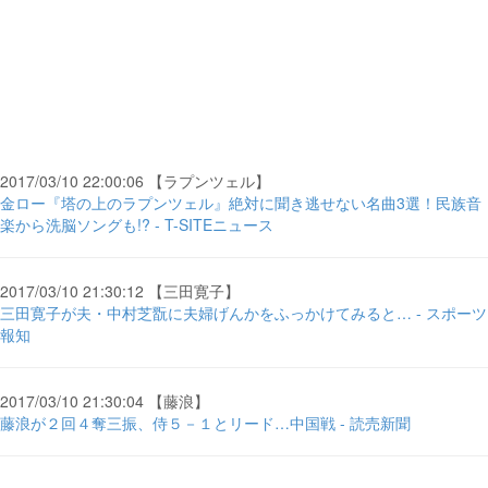
2017/03/10 22:00:06 【ラプンツェル】
金ロー『塔の上のラプンツェル』絶対に聞き逃せない名曲3選！民族音
楽から洗脳ソングも!? - T-SITEニュース
2017/03/10 21:30:12 【三田寛子】
三田寛子が夫・中村芝翫に夫婦げんかをふっかけてみると… - スポーツ
報知
2017/03/10 21:30:04 【藤浪】
藤浪が２回４奪三振、侍５－１とリード…中国戦 - 読売新聞