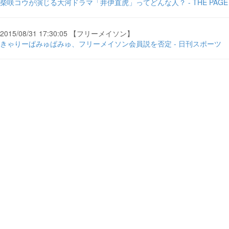
柴咲コウが演じる大河ドラマ「井伊直虎」ってどんな人？ - THE PAGE
2015/08/31 17:30:05 【フリーメイソン】
きゃりーぱみゅぱみゅ、フリーメイソン会員説を否定 - 日刊スポーツ