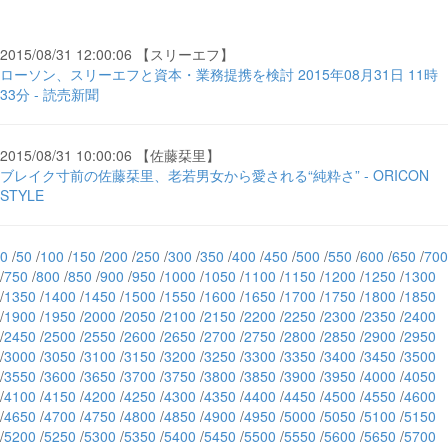
2015/08/31 12:00:06 【スリーエフ】
ローソン、スリーエフと資本・業務提携を検討 2015年08月31日 11時
33分 - 読売新聞
2015/08/31 10:00:06 【佐藤栞里】
ブレイク寸前の佐藤栞里、老若男女から愛される“純粋さ” - ORICON
STYLE
0
/
50
/
100
/
150
/
200
/
250
/
300
/
350
/
400
/
450
/
500
/
550
/
600
/
650
/
700
/
750
/
800
/
850
/
900
/
950
/
1000
/
1050
/
1100
/
1150
/
1200
/
1250
/
1300
/
1350
/
1400
/
1450
/
1500
/
1550
/
1600
/
1650
/
1700
/
1750
/
1800
/
1850
/
1900
/
1950
/
2000
/
2050
/
2100
/
2150
/
2200
/
2250
/
2300
/
2350
/
2400
/
2450
/
2500
/
2550
/
2600
/
2650
/
2700
/
2750
/
2800
/
2850
/
2900
/
2950
/
3000
/
3050
/
3100
/
3150
/
3200
/
3250
/
3300
/
3350
/
3400
/
3450
/
3500
/
3550
/
3600
/
3650
/
3700
/
3750
/
3800
/
3850
/
3900
/
3950
/
4000
/
4050
/
4100
/
4150
/
4200
/
4250
/
4300
/
4350
/
4400
/
4450
/
4500
/
4550
/
4600
/
4650
/
4700
/
4750
/
4800
/
4850
/
4900
/
4950
/
5000
/
5050
/
5100
/
5150
/
5200
/
5250
/
5300
/
5350
/
5400
/
5450
/
5500
/
5550
/
5600
/
5650
/
5700