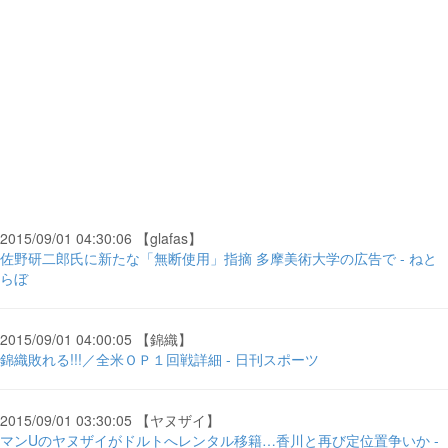
2015/09/01 04:30:06 【glafas】
佐野研二郎氏に新たな「無断使用」指摘 多摩美術大学の広告で - ねと
らぼ
2015/09/01 04:00:05 【錦織】
錦織敗れる!!!／全米ＯＰ１回戦詳細 - 日刊スポーツ
2015/09/01 03:30:05 【ヤヌザイ】
マンUのヤヌザイがドルトへレンタル移籍…香川と再び定位置争いか -