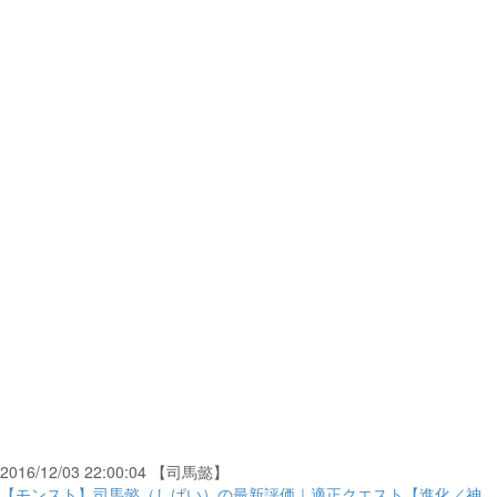
2016/12/03 22:00:04 【司馬懿】
【モンスト】司馬懿（しばい）の最新評価｜適正クエスト【進化／神