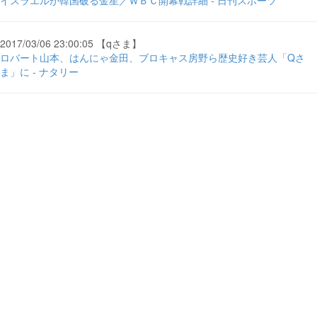
イスラエルが韓国破る金星／ＷＢＣ開幕戦詳細 - 日刊スポーツ
2017/03/06 23:00:05 【qさま】
ロバート山本、はんにゃ金田、ブロキャス房野ら歴史好き芸人「Qさ
ま」に - ナタリー