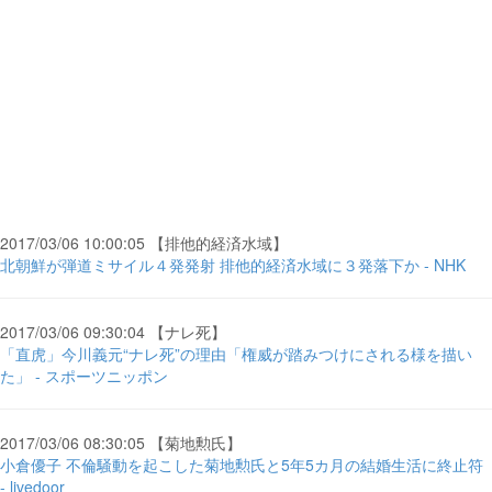
2017/03/06 10:00:05 【排他的経済水域】
北朝鮮が弾道ミサイル４発発射 排他的経済水域に３発落下か - NHK
2017/03/06 09:30:04 【ナレ死】
「直虎」今川義元“ナレ死”の理由「権威が踏みつけにされる様を描い
た」 - スポーツニッポン
2017/03/06 08:30:05 【菊地勲氏】
小倉優子 不倫騒動を起こした菊地勲氏と5年5カ月の結婚生活に終止符
- livedoor