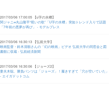
2017/03/06 17:00:05 【u字の水槽】
関ジャニ∞丸山隆平“呪いの歌”「U字の水槽」突如トレンド入りで話題
「7年前の悪夢が再び」 - モデルプレス
2017/03/06 16:30:13 【弘前大学】
映画監督・鈴木清順さんの「幻の映画」ビデオ 弘前大学の同窓会と図
書館に収蔵 - 弘前経済新聞
2017/03/06 16:30:06 【ジョーズ2】
妻夫木聡、勝負パンツは「ジョーズ」！履きすぎて「穴が空いていた」
- エイガドットコム