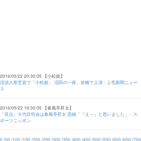
2016/05/22 20:30:05 【小松姫】
沼須人形芝居で「小松姫」 沼田の一座、前橋で上演 - 上毛新聞ニュー
ス
2016/05/22 19:30:05 【春風亭昇太】
「笑点」６代目司会は春風亭昇太 恐縮「『え～』と思いました」 - ス
ポーツニッポン
0
/
50
/
100
/
150
/
200
/
250
/
300
/
350
/
400
/
450
/
500
/
550
/
600
/
650
/
700