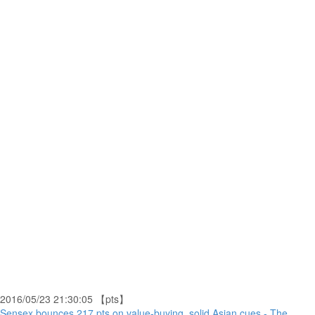
2016/05/23 21:30:05 【pts】
Sensex bounces 217 pts on value-buying, solid Asian cues - The