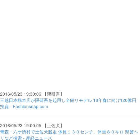
2016/05/23 19:30:06 【隈研吾】
三越日本橋本店が隈研吾を起用し全館リモデル 18年春に向け120億円
投資 - Fashionsnap.com
2016/05/23 19:00:05 【土佐犬】
青森・六ケ所村で土佐犬脱走 体長１３０センチ、体重８０キロ 県警ヘ
リなど捜索 - 産経ニュース