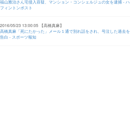
福山雅治さん宅侵入容疑、マンション・コンシェルジュの女を逮捕 - ハ
フィントンポスト
2016/05/23 13:00:05 【高橋真麻】
高橋真麻「死にたかった」メール１通で別れ話をされ、号泣した過去を
告白 - スポーツ報知