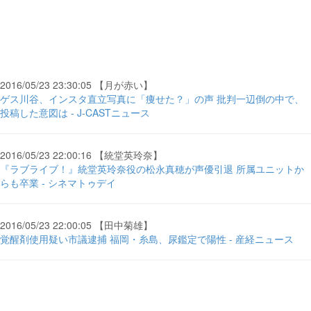
2016/05/23 23:30:05 【月が赤い】
ゲス川谷、インスタ直立写真に「痩せた？」の声 批判一辺倒の中で、
投稿した意図は - J-CASTニュース
2016/05/23 22:00:16 【統堂英玲奈】
『ラブライブ！』統堂英玲奈役の松永真穂が声優引退 所属ユニットか
らも卒業 - シネマトゥデイ
2016/05/23 22:00:05 【田中菊雄】
覚醒剤使用疑い市議逮捕 福岡・糸島、尿鑑定で陽性 - 産経ニュース