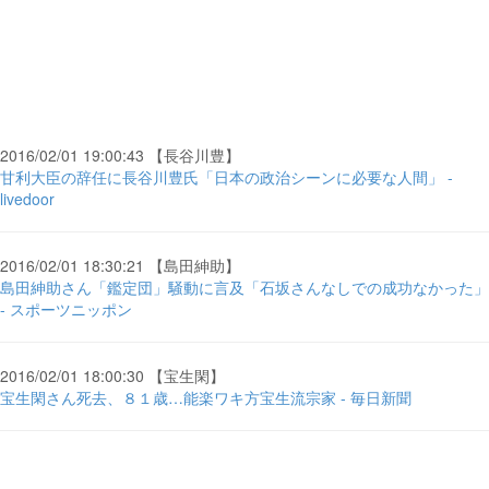
2016/02/01 19:00:43 【長谷川豊】
甘利大臣の辞任に長谷川豊氏「日本の政治シーンに必要な人間」 -
livedoor
2016/02/01 18:30:21 【島田紳助】
島田紳助さん「鑑定団」騒動に言及「石坂さんなしでの成功なかった」
- スポーツニッポン
2016/02/01 18:00:30 【宝生閑】
宝生閑さん死去、８１歳…能楽ワキ方宝生流宗家 - 毎日新聞