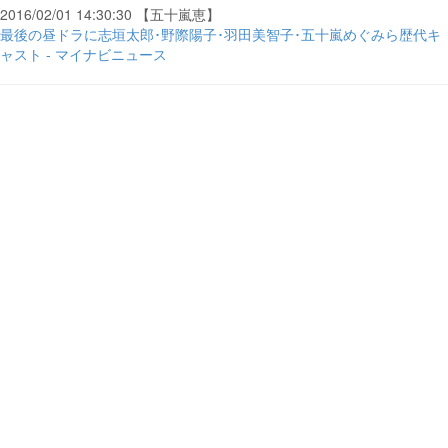
2016/02/01 14:30:30 【五十嵐恵】
最後の昼ドラに志垣太郎･野際陽子･羽田美智子･五十嵐めぐみら歴代キ
ャスト - マイナビニュース