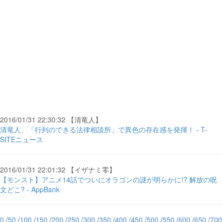
2016/01/31 22:30:32 【清竜人】
清竜人、「行列のできる法律相談所」で異色の存在感を発揮！ - T-
SITEニュース
2016/01/31 22:01:32 【イザナミ零】
【モンスト】アニメ14話でついにオラゴンの謎が明らかに!? 解放の呪
文どこ? - AppBank
0
/
50
/
100
/
150
/
200
/
250
/
300
/
350
/
400
/
450
/
500
/
550
/
600
/
650
/
700