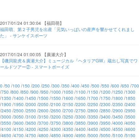
2017/01/24 01:30:04 【福田萌】
福田萌、第２子男児を出産「元気いっぱいの産声を響かせてくれまし
た」 - サンケイスポーツ
2017/01/24 01:00:05 【廣瀬大介】
【磯貝龍虎＆廣瀬大介】ミュージカル『ヘタリアGW』蔵出し写真でワ
ールドツアー② - スマートボーイズ
0
/
50
/
100
/
150
/
200
/
250
/
300
/
350
/
400
/
450
/
500
/
550
/
600
/
650
/
700
/
750
/
800
/
850
/
900
/
950
/
1000
/
1050
/
1100
/
1150
/
1200
/
1250
/
1300
/
1350
/
1400
/
1450
/
1500
/
1550
/
1600
/
1650
/
1700
/
1750
/
1800
/
1850
/
1900
/
1950
/
2000
/
2050
/
2100
/
2150
/
2200
/
2250
/
2300
/
2350
/
2400
/
2450
/
2500
/
2550
/
2600
/
2650
/
2700
/
2750
/
2800
/
2850
/
2900
/
2950
/
3000
/
3050
/
3100
/
3150
/
3200
/
3250
/
3300
/
3350
/
3400
/
3450
/
3500
/
3550
/
3600
/
3650
/
3700
/
3750
/
3800
/
3850
/
3900
/
3950
/
4000
/
4050
/
4100
/
4150
/
4200
/
4250
/
4300
/
4350
/
4400
/
4450
/
4500
/
4550
/
4600
/
4650
/
4700
/
4750
/
4800
/
4850
/
4900
/
4950
/
5000
/
5050
/
5100
/
5150