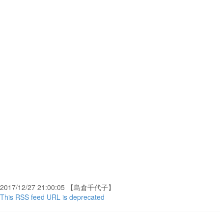
2017/12/27 21:00:05 【島倉千代子】
This RSS feed URL is deprecated