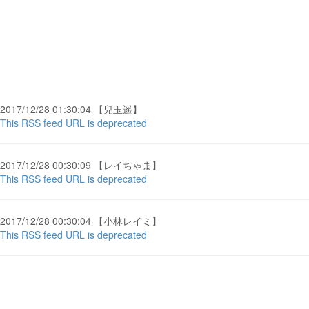
2017/12/28 01:30:04 【兒玉遥】
This RSS feed URL is deprecated
2017/12/28 00:30:09 【レイちゃま】
This RSS feed URL is deprecated
2017/12/28 00:30:04 【小林レイミ】
This RSS feed URL is deprecated