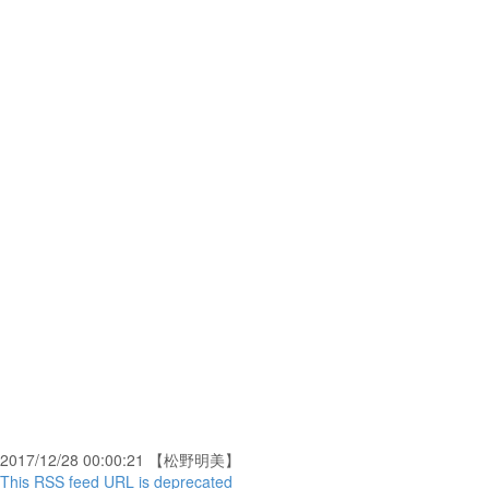
2017/12/28 00:00:21 【松野明美】
This RSS feed URL is deprecated