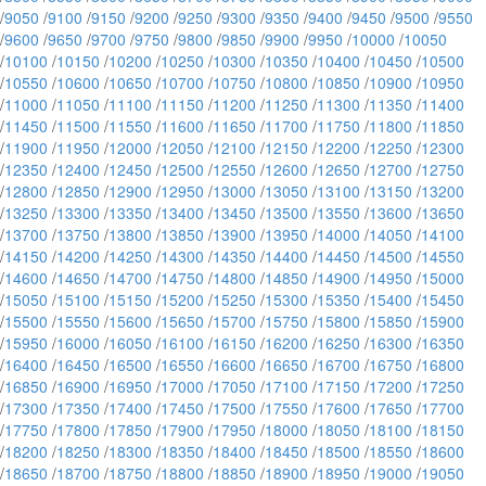
/
9050
/
9100
/
9150
/
9200
/
9250
/
9300
/
9350
/
9400
/
9450
/
9500
/
9550
/
9600
/
9650
/
9700
/
9750
/
9800
/
9850
/
9900
/
9950
/
10000
/
10050
/
10100
/
10150
/
10200
/
10250
/
10300
/
10350
/
10400
/
10450
/
10500
/
10550
/
10600
/
10650
/
10700
/
10750
/
10800
/
10850
/
10900
/
10950
/
11000
/
11050
/
11100
/
11150
/
11200
/
11250
/
11300
/
11350
/
11400
/
11450
/
11500
/
11550
/
11600
/
11650
/
11700
/
11750
/
11800
/
11850
/
11900
/
11950
/
12000
/
12050
/
12100
/
12150
/
12200
/
12250
/
12300
/
12350
/
12400
/
12450
/
12500
/
12550
/
12600
/
12650
/
12700
/
12750
/
12800
/
12850
/
12900
/
12950
/
13000
/
13050
/
13100
/
13150
/
13200
/
13250
/
13300
/
13350
/
13400
/
13450
/
13500
/
13550
/
13600
/
13650
/
13700
/
13750
/
13800
/
13850
/
13900
/
13950
/
14000
/
14050
/
14100
/
14150
/
14200
/
14250
/
14300
/
14350
/
14400
/
14450
/
14500
/
14550
/
14600
/
14650
/
14700
/
14750
/
14800
/
14850
/
14900
/
14950
/
15000
/
15050
/
15100
/
15150
/
15200
/
15250
/
15300
/
15350
/
15400
/
15450
/
15500
/
15550
/
15600
/
15650
/
15700
/
15750
/
15800
/
15850
/
15900
/
15950
/
16000
/
16050
/
16100
/
16150
/
16200
/
16250
/
16300
/
16350
/
16400
/
16450
/
16500
/
16550
/
16600
/
16650
/
16700
/
16750
/
16800
/
16850
/
16900
/
16950
/
17000
/
17050
/
17100
/
17150
/
17200
/
17250
/
17300
/
17350
/
17400
/
17450
/
17500
/
17550
/
17600
/
17650
/
17700
/
17750
/
17800
/
17850
/
17900
/
17950
/
18000
/
18050
/
18100
/
18150
/
18200
/
18250
/
18300
/
18350
/
18400
/
18450
/
18500
/
18550
/
18600
/
18650
/
18700
/
18750
/
18800
/
18850
/
18900
/
18950
/
19000
/
19050