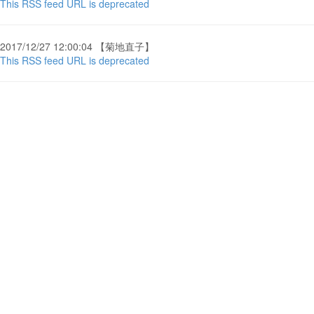
This RSS feed URL is deprecated
2017/12/27 12:00:04 【菊地直子】
This RSS feed URL is deprecated