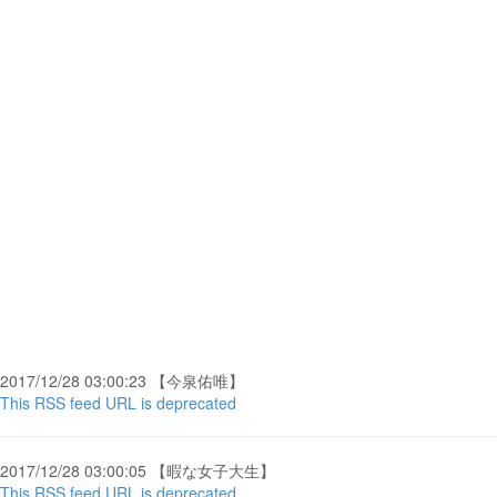
2017/12/28 03:00:23 【今泉佑唯】
This RSS feed URL is deprecated
2017/12/28 03:00:05 【暇な女子大生】
This RSS feed URL is deprecated