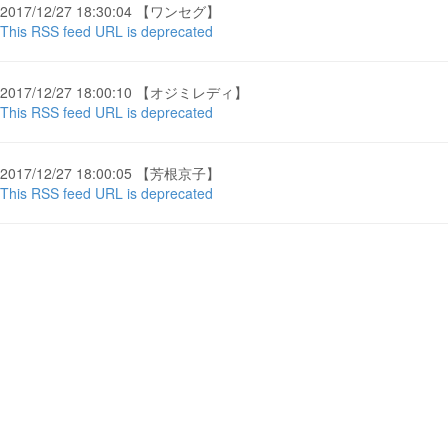
2017/12/27 18:30:04 【ワンセグ】
This RSS feed URL is deprecated
2017/12/27 18:00:10 【オジミレディ】
This RSS feed URL is deprecated
2017/12/27 18:00:05 【芳根京子】
This RSS feed URL is deprecated