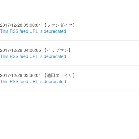
2017/12/28 05:00:04 【ファンダイク】
This RSS feed URL is deprecated
2017/12/28 04:00:05 【イップマン】
This RSS feed URL is deprecated
2017/12/28 03:30:04 【池田エライザ】
This RSS feed URL is deprecated