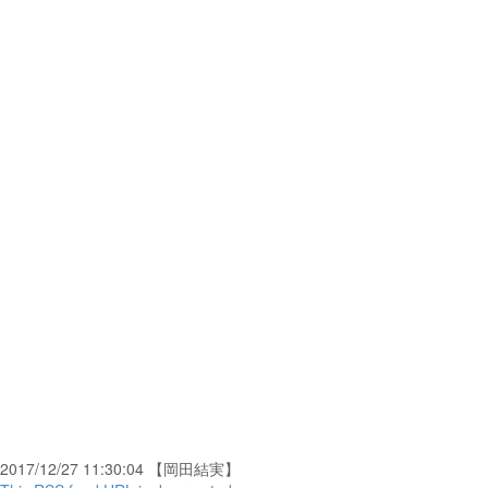
2017/12/27 11:30:04 【岡田結実】