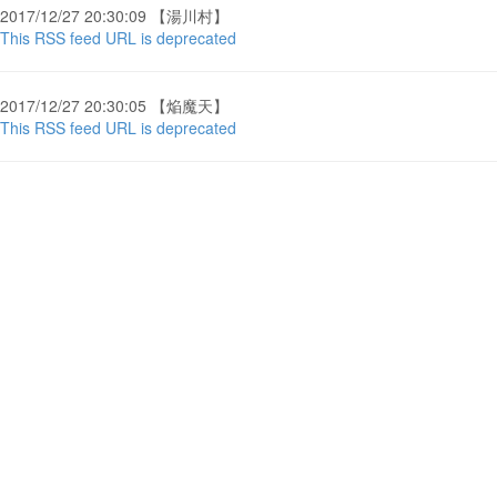
2017/12/27 20:30:09 【湯川村】
This RSS feed URL is deprecated
2017/12/27 20:30:05 【焔魔天】
This RSS feed URL is deprecated