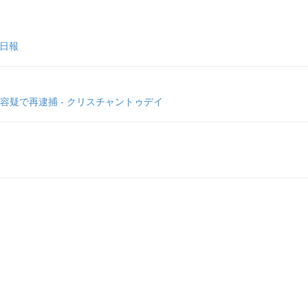
央日報
疑で再逮捕 - クリスチャントゥデイ