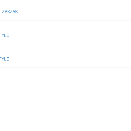
ZAKZAK
YLE
YLE