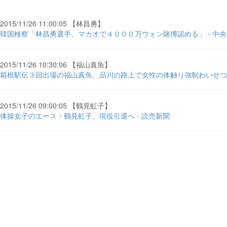
2015/11/26 11:00:05 【林昌勇】
韓国検察「林昌勇選手、マカオで４０００万ウォン賭博認める」 - 中
2015/11/26 10:30:06 【福山真魚】
箱根駅伝３回出場の福山真魚、品川の路上で女性の体触り強制わいせつ容
2015/11/26 09:00:05 【鶴見虹子】
体操女子のエース・鶴見虹子、現役引退へ - 読売新聞