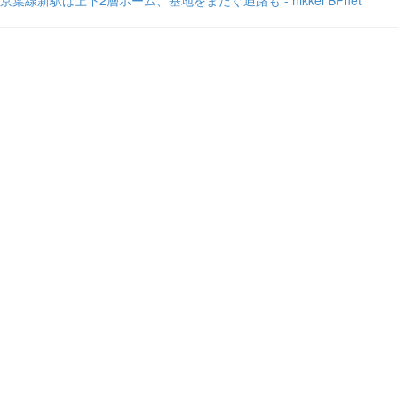
京葉線新駅は上下2層ホーム、基地をまたぐ通路も - nikkei BPnet