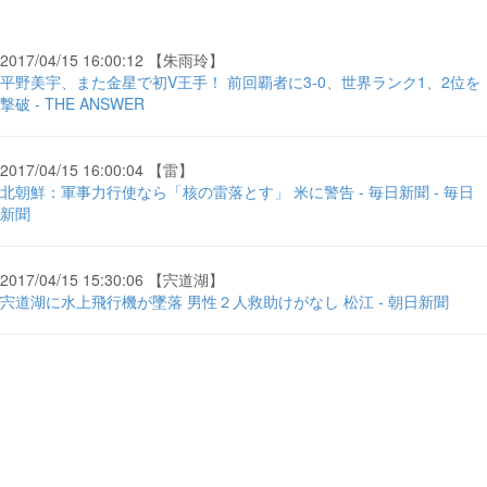
2017/04/15 16:00:12 【朱雨玲】
平野美宇、また金星で初V王手！ 前回覇者に3-0、世界ランク1、2位を
撃破 - THE ANSWER
2017/04/15 16:00:04 【雷】
北朝鮮：軍事力行使なら「核の雷落とす」 米に警告 - 毎日新聞 - 毎日
新聞
2017/04/15 15:30:06 【宍道湖】
宍道湖に水上飛行機が墜落 男性２人救助けがなし 松江 - 朝日新聞