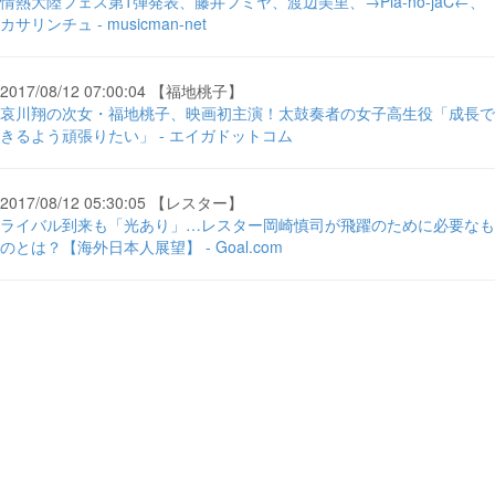
情熱大陸フェス第1弾発表、藤井フミヤ、渡辺美里、→Pia-no-jaC←、
カサリンチュ - musicman-net
2017/08/12 07:00:04 【福地桃子】
哀川翔の次女・福地桃子、映画初主演！太鼓奏者の女子高生役「成長で
きるよう頑張りたい」 - エイガドットコム
2017/08/12 05:30:05 【レスター】
ライバル到来も「光あり」…レスター岡崎慎司が飛躍のために必要なも
のとは？【海外日本人展望】 - Goal.com