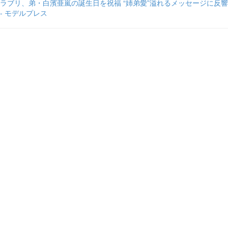
ラブリ、弟・白濱亜嵐の誕生日を祝福 “姉弟愛”溢れるメッセージに反響
- モデルプレス