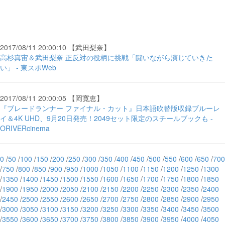
2017/08/11 20:00:10 【武田梨奈】
高杉真宙＆武田梨奈 正反対の役柄に挑戦「闘いながら演じていきた
い」 - 東スポWeb
2017/08/11 20:00:05 【岡寛恵】
『ブレードランナー ファイナル・カット』日本語吹替版収録ブルーレ
イ＆4K UHD、9月20日発売！2049セット限定のスチールブックも -
ORIVERcinema
0
/
50
/
100
/
150
/
200
/
250
/
300
/
350
/
400
/
450
/
500
/
550
/
600
/
650
/
700
/
750
/
800
/
850
/
900
/
950
/
1000
/
1050
/
1100
/
1150
/
1200
/
1250
/
1300
/
1350
/
1400
/
1450
/
1500
/
1550
/
1600
/
1650
/
1700
/
1750
/
1800
/
1850
/
1900
/
1950
/
2000
/
2050
/
2100
/
2150
/
2200
/
2250
/
2300
/
2350
/
2400
/
2450
/
2500
/
2550
/
2600
/
2650
/
2700
/
2750
/
2800
/
2850
/
2900
/
2950
/
3000
/
3050
/
3100
/
3150
/
3200
/
3250
/
3300
/
3350
/
3400
/
3450
/
3500
/
3550
/
3600
/
3650
/
3700
/
3750
/
3800
/
3850
/
3900
/
3950
/
4000
/
4050