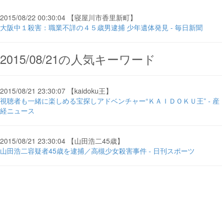
2015/08/22 00:30:04 【寝屋川市香里新町】
大阪中１殺害：職業不詳の４５歳男逮捕 少年遺体発見 - 毎日新聞
2015/08/21の人気キーワード
2015/08/21 23:30:07 【kaidoku王】
視聴者も一緒に楽しめる宝探しアドベンチャー“ＫＡＩＤＯＫＵ王” - 産
経ニュース
2015/08/21 23:30:04 【山田浩二45歳】
山田浩二容疑者45歳を逮捕／高槻少女殺害事件 - 日刊スポーツ