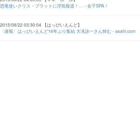
恐竜使いクリス・プラットに浮気報道！… - 女子SPA！
2015/08/22 03:30:04 【はっぴいえんど】
〈速報〉はっぴいえんど16年ぶり集結 大滝詠一さん悼む - asahi.com