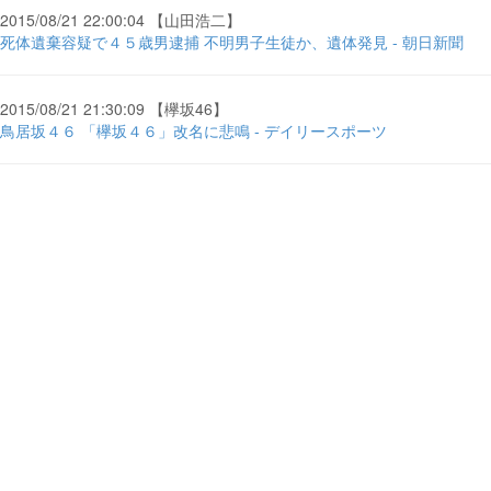
2015/08/21 22:00:04 【山田浩二】
死体遺棄容疑で４５歳男逮捕 不明男子生徒か、遺体発見 - 朝日新聞
2015/08/21 21:30:09 【欅坂46】
鳥居坂４６ 「欅坂４６」改名に悲鳴 - デイリースポーツ