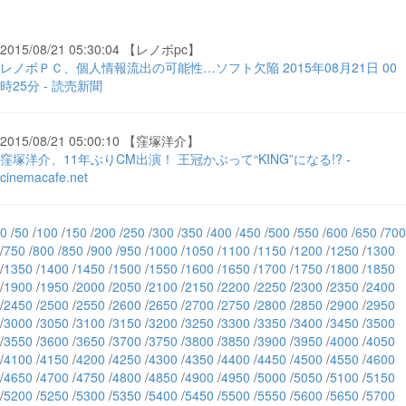
2015/08/21 05:30:04 【レノボpc】
レノボＰＣ、個人情報流出の可能性…ソフト欠陥 2015年08月21日 00
時25分 - 読売新聞
2015/08/21 05:00:10 【窪塚洋介】
窪塚洋介、11年ぶりCM出演！ 王冠かぶって“KING”になる!? -
cinemacafe.net
0
/
50
/
100
/
150
/
200
/
250
/
300
/
350
/
400
/
450
/
500
/
550
/
600
/
650
/
700
/
750
/
800
/
850
/
900
/
950
/
1000
/
1050
/
1100
/
1150
/
1200
/
1250
/
1300
/
1350
/
1400
/
1450
/
1500
/
1550
/
1600
/
1650
/
1700
/
1750
/
1800
/
1850
/
1900
/
1950
/
2000
/
2050
/
2100
/
2150
/
2200
/
2250
/
2300
/
2350
/
2400
/
2450
/
2500
/
2550
/
2600
/
2650
/
2700
/
2750
/
2800
/
2850
/
2900
/
2950
/
3000
/
3050
/
3100
/
3150
/
3200
/
3250
/
3300
/
3350
/
3400
/
3450
/
3500
/
3550
/
3600
/
3650
/
3700
/
3750
/
3800
/
3850
/
3900
/
3950
/
4000
/
4050
/
4100
/
4150
/
4200
/
4250
/
4300
/
4350
/
4400
/
4450
/
4500
/
4550
/
4600
/
4650
/
4700
/
4750
/
4800
/
4850
/
4900
/
4950
/
5000
/
5050
/
5100
/
5150
/
5200
/
5250
/
5300
/
5350
/
5400
/
5450
/
5500
/
5550
/
5600
/
5650
/
5700