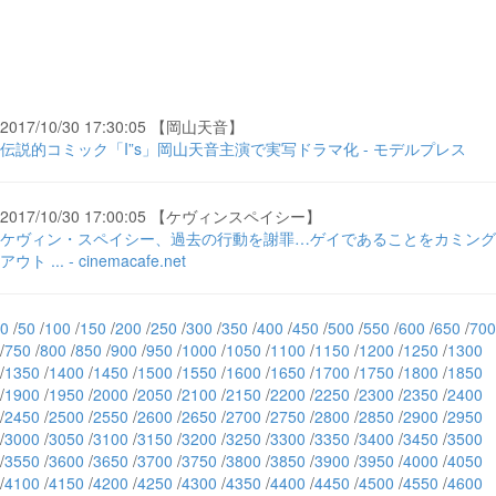
2017/10/30 17:30:05 【岡山天音】
伝説的コミック「I”s」岡山天音主演で実写ドラマ化 - モデルプレス
2017/10/30 17:00:05 【ケヴィンスペイシー】
ケヴィン・スペイシー、過去の行動を謝罪…ゲイであることをカミング
アウト ... - cinemacafe.net
0
/
50
/
100
/
150
/
200
/
250
/
300
/
350
/
400
/
450
/
500
/
550
/
600
/
650
/
700
/
750
/
800
/
850
/
900
/
950
/
1000
/
1050
/
1100
/
1150
/
1200
/
1250
/
1300
/
1350
/
1400
/
1450
/
1500
/
1550
/
1600
/
1650
/
1700
/
1750
/
1800
/
1850
/
1900
/
1950
/
2000
/
2050
/
2100
/
2150
/
2200
/
2250
/
2300
/
2350
/
2400
/
2450
/
2500
/
2550
/
2600
/
2650
/
2700
/
2750
/
2800
/
2850
/
2900
/
2950
/
3000
/
3050
/
3100
/
3150
/
3200
/
3250
/
3300
/
3350
/
3400
/
3450
/
3500
/
3550
/
3600
/
3650
/
3700
/
3750
/
3800
/
3850
/
3900
/
3950
/
4000
/
4050
/
4100
/
4150
/
4200
/
4250
/
4300
/
4350
/
4400
/
4450
/
4500
/
4550
/
4600