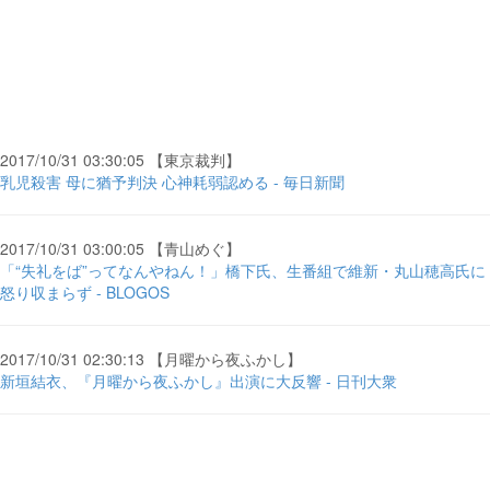
2017/10/31 03:30:05 【東京裁判】
乳児殺害 母に猶予判決 心神耗弱認める - 毎日新聞
2017/10/31 03:00:05 【青山めぐ】
「“失礼をば”ってなんやねん！」橋下氏、生番組で維新・丸山穂高氏に
怒り収まらず - BLOGOS
2017/10/31 02:30:13 【月曜から夜ふかし】
新垣結衣、『月曜から夜ふかし』出演に大反響 - 日刊大衆