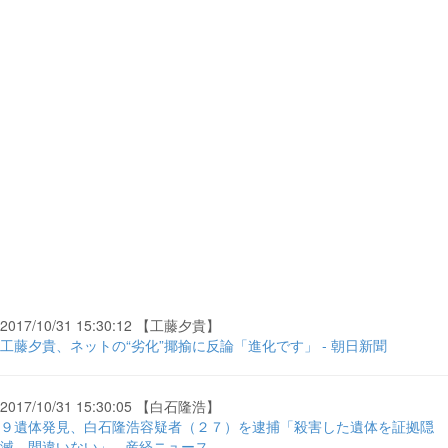
2017/10/31 15:30:12 【工藤夕貴】
工藤夕貴、ネットの“劣化”揶揄に反論「進化です」 - 朝日新聞
2017/10/31 15:30:05 【白石隆浩】
９遺体発見、白石隆浩容疑者（２７）を逮捕「殺害した遺体を証拠隠
滅、間違いない」 - 産経ニュース