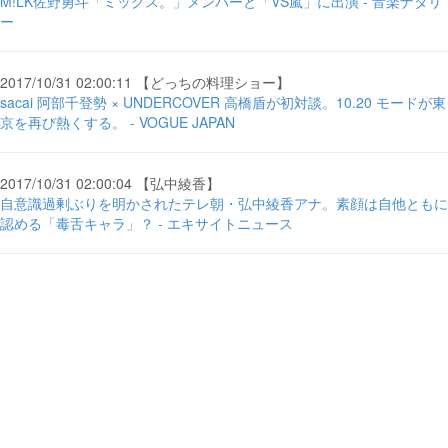
M!LK佐野勇斗「ミックス。」メンバーと「VS嵐」に出演 - 音楽ナタリ
ー
2017/10/31 02:00:11 【どっちの料理ショー】
sacai 阿部千登勢 × UNDERCOVER 高橋盾が初対談。10.20 モードが東
京を再び熱くする。 - VOGUE JAPAN
2017/10/31 02:00:04 【弘中綾香】
自意識過剰ぶりを明かされたテレ朝・弘中綾香アナ。素顔は自他ともに
認める「毒舌キャラ」？ - エキサイトニュース