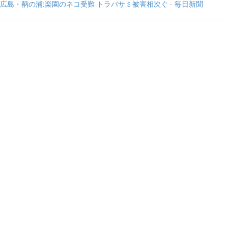
広島・鞆の浦:楽園のネコ受難 トラバサミ被害相次ぐ - 毎日新聞