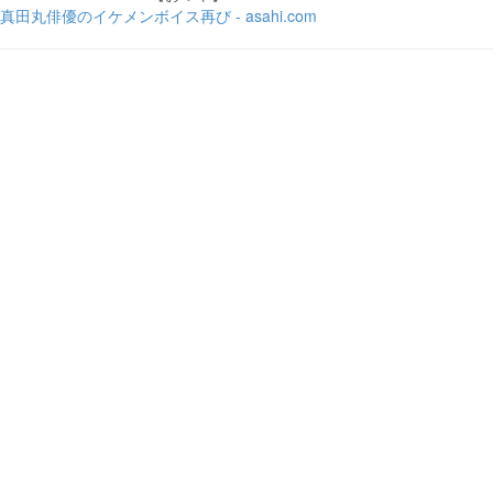
真田丸俳優のイケメンボイス再び - asahi.com