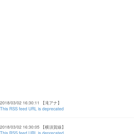
2018/03/02 16:30:11 【滝アナ】
This RSS feed URL is deprecated
2018/03/02 16:30:05 【横須賀線】
This RSS feed URL is deprecated