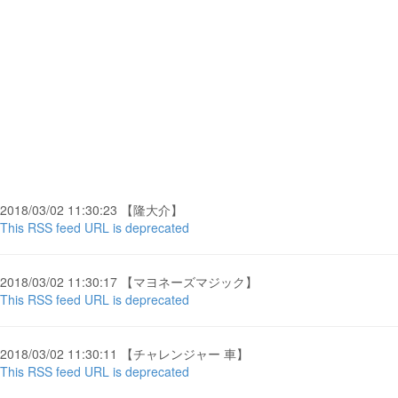
2018/03/02 11:30:23 【隆大介】
This RSS feed URL is deprecated
2018/03/02 11:30:17 【マヨネーズマジック】
This RSS feed URL is deprecated
2018/03/02 11:30:11 【チャレンジャー 車】
This RSS feed URL is deprecated