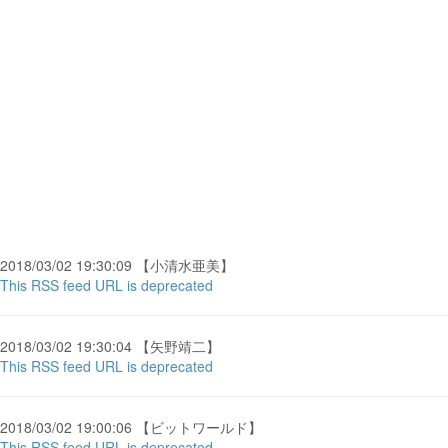
2018/03/02 19:30:09 【小清水亜美】
This RSS feed URL is deprecated
2018/03/02 19:30:04 【矢野靖二】
This RSS feed URL is deprecated
2018/03/02 19:00:06 【ビットワールド】
This RSS feed URL is deprecated