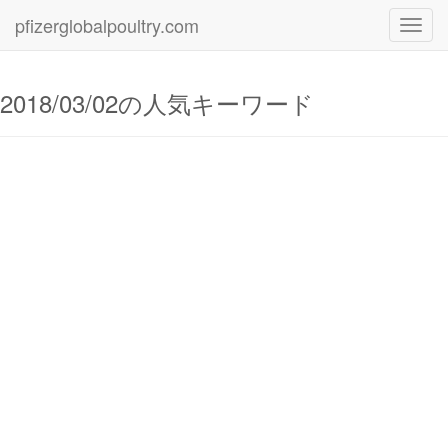
pfizerglobalpoultry.com
Toggl
navig
2018/03/02の人気キーワード