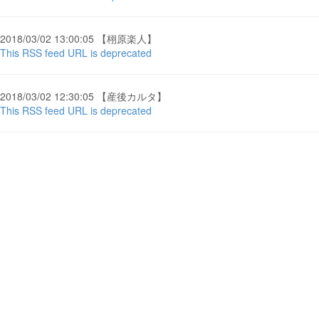
2018/03/02 13:00:05 【栩原楽人】
This RSS feed URL is deprecated
2018/03/02 12:30:05 【産後カルタ】
This RSS feed URL is deprecated