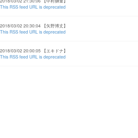
2018/03/02 21:30:06 【中村獅童】
This RSS feed URL is deprecated
2018/03/02 20:30:04 【矢野博丈】
This RSS feed URL is deprecated
2018/03/02 20:00:05 【エキドナ】
This RSS feed URL is deprecated