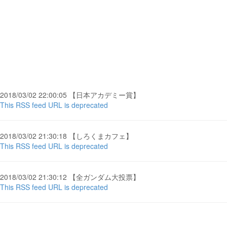
2018/03/02 22:00:05 【日本アカデミー賞】
This RSS feed URL is deprecated
2018/03/02 21:30:18 【しろくまカフェ】
This RSS feed URL is deprecated
2018/03/02 21:30:12 【全ガンダム大投票】
This RSS feed URL is deprecated