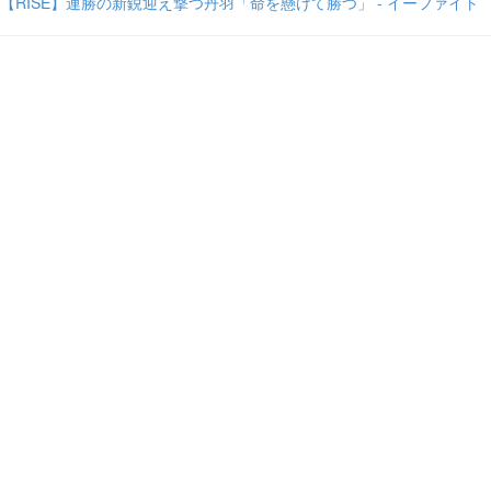
【RISE】連勝の新鋭迎え撃つ丹羽「命を懸けて勝つ」 - イーファイト