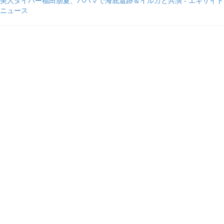
美人ダイバー福田朋夏、バハマで海底遺跡＆イルカと共演 - エキサイト
ニュース