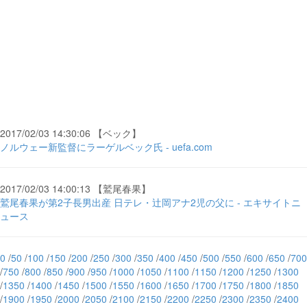
2017/02/03 14:30:06 【ベック】
ノルウェー新監督にラーゲルベック氏 - uefa.com
2017/02/03 14:00:13 【鷲尾春果】
鷲尾春果が第2子長男出産 日テレ・辻岡アナ2児の父に - エキサイトニ
ュース
0
/
50
/
100
/
150
/
200
/
250
/
300
/
350
/
400
/
450
/
500
/
550
/
600
/
650
/
700
/
750
/
800
/
850
/
900
/
950
/
1000
/
1050
/
1100
/
1150
/
1200
/
1250
/
1300
/
1350
/
1400
/
1450
/
1500
/
1550
/
1600
/
1650
/
1700
/
1750
/
1800
/
1850
/
1900
/
1950
/
2000
/
2050
/
2100
/
2150
/
2200
/
2250
/
2300
/
2350
/
2400