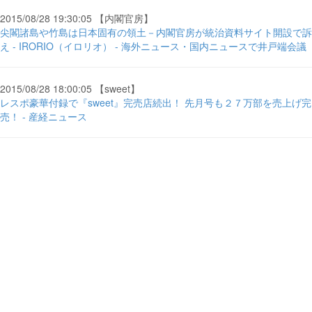
2015/08/28 19:30:05 【内閣官房】
尖閣諸島や竹島は日本固有の領土－内閣官房が統治資料サイト開設で訴
え - IRORIO（イロリオ） - 海外ニュース・国内ニュースで井戸端会議
2015/08/28 18:00:05 【sweet】
レスポ豪華付録で『sweet』完売店続出！ 先月号も２７万部を売上げ完
売！ - 産経ニュース