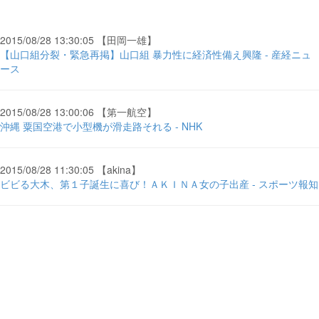
2015/08/28 13:30:05 【田岡一雄】
【山口組分裂・緊急再掲】山口組 暴力性に経済性備え興隆 - 産経ニュ
ース
2015/08/28 13:00:06 【第一航空】
沖縄 粟国空港で小型機が滑走路それる - NHK
2015/08/28 11:30:05 【akina】
ビビる大木、第１子誕生に喜び！ＡＫＩＮＡ女の子出産 - スポーツ報知