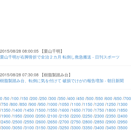
2015/08/28 08:00:05 【栗山千明】
栗山千明が右脚骨折で全治２カ月 転倒し救急搬送 - 日刊スポーツ
2015/08/28 07:30:08 【樹脂製踏み台】
樹脂製踏み台、転倒に気を付けて 破損でけがの報告増加 - 朝日新聞
0
/
50
/
100
/
150
/
200
/
250
/
300
/
350
/
400
/
450
/
500
/
550
/
600
/
650
/
700
/
750
/
800
/
850
/
900
/
950
/
1000
/
1050
/
1100
/
1150
/
1200
/
1250
/
1300
/
1350
/
1400
/
1450
/
1500
/
1550
/
1600
/
1650
/
1700
/
1750
/
1800
/
1850
/
1900
/
1950
/
2000
/
2050
/
2100
/
2150
/
2200
/
2250
/
2300
/
2350
/
2400
/
2450
/
2500
/
2550
/
2600
/
2650
/
2700
/
2750
/
2800
/
2850
/
2900
/
2950
/
3000
/
3050
/
3100
/
3150
/
3200
/
3250
/
3300
/
3350
/
3400
/
3450
/
3500