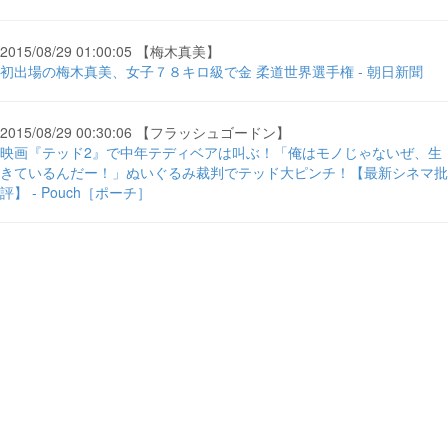
2015/08/29 01:00:05 【梅木真美】
初出場の梅木真美、女子７８キロ級で金 柔道世界選手権 - 朝日新聞
2015/08/29 00:30:06 【フラッシュゴードン】
映画『テッド2』で中年テディベアは叫ぶ！「俺はモノじゃないぜ、生
きているんだー！」ぬいぐるみ裁判でテッド大ピンチ！【最新シネマ批
評】 - Pouch［ポーチ］