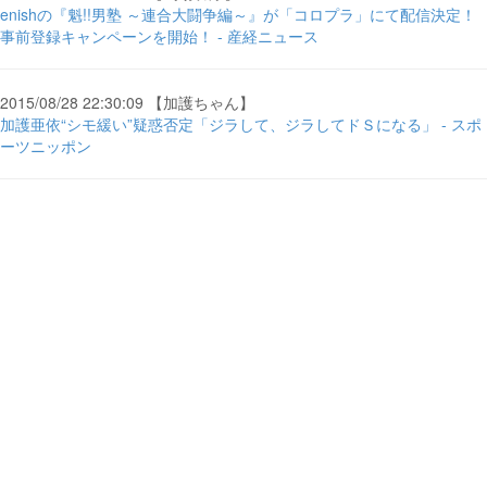
enishの『魁!!男塾 ～連合大闘争編～』が「コロプラ」にて配信決定！
事前登録キャンペーンを開始！ - 産経ニュース
2015/08/28 22:30:09 【加護ちゃん】
加護亜依“シモ緩い”疑惑否定「ジラして、ジラしてドＳになる」 - スポ
ーツニッポン