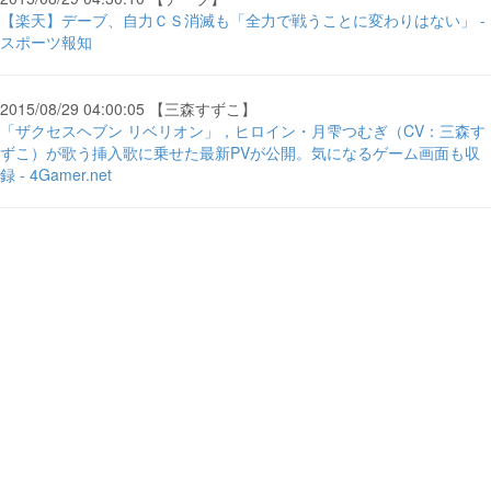
【楽天】デーブ、自力ＣＳ消滅も「全力で戦うことに変わりはない」 -
スポーツ報知
2015/08/29 04:00:05 【三森すずこ】
「ザクセスヘブン リベリオン」，ヒロイン・月雫つむぎ（CV：三森す
ずこ）が歌う挿入歌に乗せた最新PVが公開。気になるゲーム画面も収
録 - 4Gamer.net