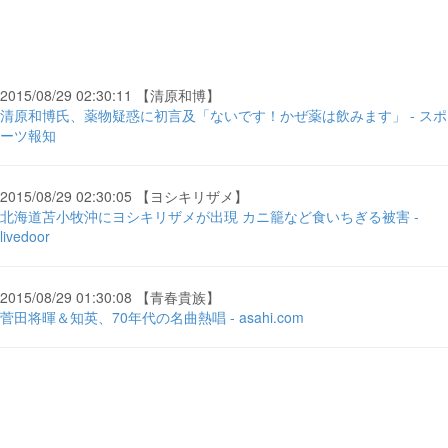
2015/08/29 02:30:11 【清原和博】
清原和博氏、薬物疑惑に初言及「ないです！かぜ薬は飲みます」 - スポ
ーツ報知
2015/08/29 02:30:05 【ヨシキリザメ】
北海道苫小牧沖にヨシキリザメが出現 カニ籠など食いちぎる被害 -
livedoor
2015/08/29 01:30:08 【青春貴族】
菅田将暉＆知英、70年代の名曲熱唱 - asahi.com