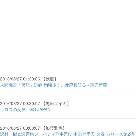
2016/08/27 01:30:06 【伏龍】
人間機雷「伏龍」訓練 殉職多く…元隊員語る - 読売新聞
2016/08/27 00:30:07 【黒田エイミ】
エロスの女神 - GQ JAPAN
2016/08/27 00:00:07 【加藤雅也】
沢村一樹＆瀬戸康史、バディ刑事再び 中山七里氏“犬養”シリーズ第2弾