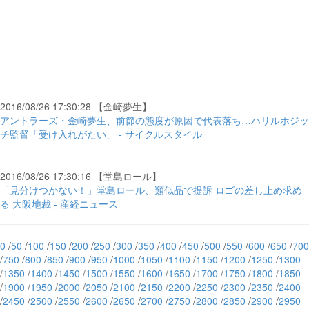
2016/08/26 17:30:28 【金崎夢生】
アントラーズ・金崎夢生、前節の態度が原因で代表落ち…ハリルホジッ
チ監督「受け入れがたい」 - サイクルスタイル
2016/08/26 17:30:16 【堂島ロール】
「見分けつかない！」堂島ロール、類似品で提訴 ロゴの差し止め求め
る 大阪地裁 - 産経ニュース
0
/
50
/
100
/
150
/
200
/
250
/
300
/
350
/
400
/
450
/
500
/
550
/
600
/
650
/
700
/
750
/
800
/
850
/
900
/
950
/
1000
/
1050
/
1100
/
1150
/
1200
/
1250
/
1300
/
1350
/
1400
/
1450
/
1500
/
1550
/
1600
/
1650
/
1700
/
1750
/
1800
/
1850
/
1900
/
1950
/
2000
/
2050
/
2100
/
2150
/
2200
/
2250
/
2300
/
2350
/
2400
/
2450
/
2500
/
2550
/
2600
/
2650
/
2700
/
2750
/
2800
/
2850
/
2900
/
2950